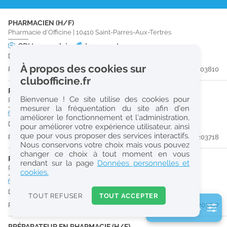
r
PHARMACIEN (H/F)
e
Pharmacie d'Officine
|
10410
Saint-Parres-Aux-Tertres
c
CDI
temps plein
Logement
Dès que possible
h
À propos des cookies sur
Publiée il y a 11 jour(s)
#203810
e
clubofficine.fr
r
PRÉPARATEUR EN PHARMACIE (H/F)
Bienvenue ! Ce site utilise des cookies pour
Pharmacie d'Officine
|
10430
Rosières-Près-Troyes
c
mesurer la fréquentation du site afin d’en
CDI
temps plein
améliorer le fonctionnement et l’administration,
h
Dès que possible
pour améliorer votre expérience utilisateur, ainsi
e
que pour vous proposer des services interactifs.
Publiée il y a 12 jour(s)
#203718
Nous conservons votre choix mais vous pouvez
changer ce choix à tout moment en vous
PHARMACIEN (H/F)
Réinitialiser
rendant sur la page
Données personnelles et
Pharmacie d'Officine
|
10430
Rosières-Près-Troyes
cookies.
CDI
temps plein
2
Dès que possible
0
TOUT REFUSER
TOUT ACCEPTER
k
Publiée il y a 12 jour(s)
#203717
2 filtre(s) actifs
m
Consulter les offres de la France d'outre-mer
PRÉPARATEUR EN PHARMACIE (H/F)