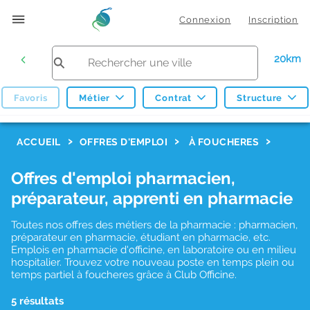
Connexion
Inscription
20km
Favoris
Métier
Contrat
Structure
F
ACCUEIL
OFFRES D'EMPLOI
À FOUCHERES
i
Offres d'emploi pharmacien,
l
préparateur, apprenti en pharmacie
t
r
Toutes nos offres des métiers de la pharmacie : pharmacien,
préparateur en pharmacie, étudiant en pharmacie, etc.
e
Emplois en pharmacie d'officine, en laboratoire ou en milieu
hospitalier. Trouvez votre nouveau poste en temps plein ou
s
temps partiel à foucheres grâce à Club Officine.
d
5 résultats
e