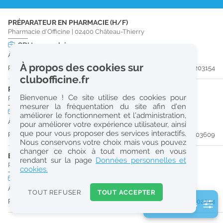
r
PRÉPARATEUR EN PHARMACIE (H/F)
e
Pharmacie d'Officine
|
02400
Château-Thierry
c
CDI
temps plein
À partir du 30/08/26
h
À propos des cookies sur
Publiée il y a 8 jour(s)
#203154
e
clubofficine.fr
r
PHARMACIEN (H/F)
Bienvenue ! Ce site utilise des cookies pour
Pharmacie d'Officine
|
02310
Nogent-L'Artaud
c
mesurer la fréquentation du site afin d’en
CDI
temps plein
améliorer le fonctionnement et l’administration,
h
À partir du 30/08/26
pour améliorer votre expérience utilisateur, ainsi
e
que pour vous proposer des services interactifs.
Publiée il y a 9 jour(s)
#203609
Nous conservons votre choix mais vous pouvez
changer ce choix à tout moment en vous
ETUDIANT EN PHARMACIE (H/F)
Réinitialiser
rendant sur la page
Données personnelles et
Pharmacie d'Officine
|
02400
Château-Thierry
cookies.
CDI
temps partiel
Logement
2
À partir du 31/08/26
0
TOUT REFUSER
TOUT ACCEPTER
k
Publiée il y a 29 jour(s)
#202294
2 filtre(s) actifs
m
Consulter les offres de la France d'outre-mer