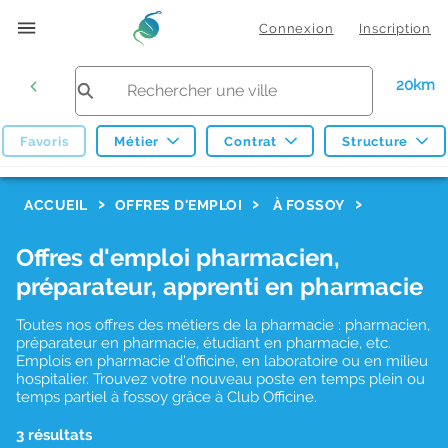
Connexion
Inscription
20km
Favoris
Métier
Contrat
Structure
F
ACCUEIL
OFFRES D'EMPLOI
À FOSSOY
i
Offres d'emploi pharmacien,
l
préparateur, apprenti en pharmacie
t
r
Toutes nos offres des métiers de la pharmacie : pharmacien,
préparateur en pharmacie, étudiant en pharmacie, etc.
e
Emplois en pharmacie d'officine, en laboratoire ou en milieu
hospitalier. Trouvez votre nouveau poste en temps plein ou
s
temps partiel à fossoy grâce à Club Officine.
d
3 résultats
e