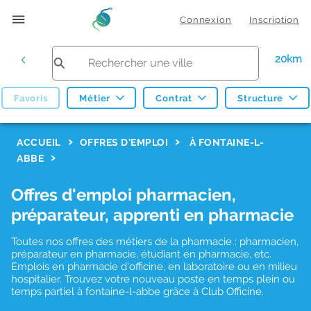
Connexion
Inscription
20km
Favoris
Métier
Contrat
Structure
F
ACCUEIL
OFFRES D'EMPLOI
À FONTAINE-L-
ABBE
i
l
Offres d'emploi pharmacien,
t
préparateur, apprenti en pharmacie
r
Toutes nos offres des métiers de la pharmacie : pharmacien,
e
préparateur en pharmacie, étudiant en pharmacie, etc.
s
Emplois en pharmacie d'officine, en laboratoire ou en milieu
hospitalier. Trouvez votre nouveau poste en temps plein ou
d
temps partiel à fontaine-l-abbe grâce à Club Officine.
e