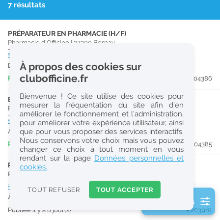
7 résultats
r
e
PRÉPARATEUR EN PHARMACIE (H/F)
c
Pharmacie d'Officine
|
27300
Bernay
h
CDI
temps plein
À propos des cookies sur
Dès que possible
e
clubofficine.fr
Publiée il y a 24 heure(s)
#204386
r
Bienvenue ! Ce site utilise des cookies pour
c
ETUDIANT EN PHARMACIE (H/F)
mesurer la fréquentation du site afin d’en
Pharmacie d'Officine
|
27300
Bernay
améliorer le fonctionnement et l’administration,
h
CDI
temps partiel
pour améliorer votre expérience utilisateur, ainsi
e
que pour vous proposer des services interactifs.
À partir du 30/08/26
Nous conservons votre choix mais vous pouvez
Publiée il y a 24 heure(s)
#204385
changer ce choix à tout moment en vous
Réinitialiser
rendant sur la page
Données personnelles et
PHARMACIEN (H/F)
cookies.
Pharmacie d'Officine
|
27330
Mesnil-En-Ouche
2
0
CDI
temps plein
TOUT REFUSER
TOUT ACCEPTER
k
À partir du 21/08/26
2 filtre(s) actifs
m
Publiée il y a 8 jour(s)
#203981
Consulter les offres de la France d'outre-mer