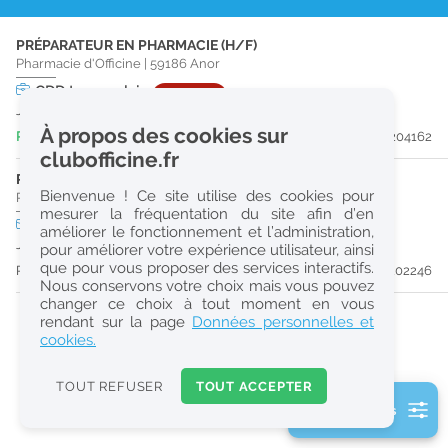
r
PRÉPARATEUR EN PHARMACIE (H/F)
e
Pharmacie d'Officine
|
59186
Anor
c
CDD
temps plein
URGENT
Jusqu'au 29/05/27
h
À propos des cookies sur
Publiée il y a 4 jour(s)
#204162
e
clubofficine.fr
r
PHARMACIEN (H/F)
Bienvenue ! Ce site utilise des cookies pour
Pharmacie d'Officine
|
08290
Liart
c
mesurer la fréquentation du site afin d’en
CDD
temps partiel
améliorer le fonctionnement et l’administration,
h
Jusqu'au 27/02/27
pour améliorer votre expérience utilisateur, ainsi
e
que pour vous proposer des services interactifs.
Publiée il y a 31 jour(s)
#202246
Nous conservons votre choix mais vous pouvez
changer ce choix à tout moment en vous
Réinitialiser
rendant sur la page
Données personnelles et
cookies.
2
0
TOUT REFUSER
TOUT ACCEPTER
k
2 filtre(s) actifs
m
Consulter les offres de la France d'outre-mer