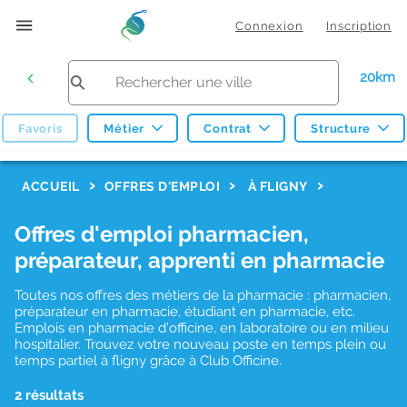
Connexion
Inscription
20km
Favoris
Métier
Contrat
Structure
F
ACCUEIL
OFFRES D'EMPLOI
À FLIGNY
i
Offres d'emploi pharmacien,
l
préparateur, apprenti en pharmacie
t
r
Toutes nos offres des métiers de la pharmacie : pharmacien,
préparateur en pharmacie, étudiant en pharmacie, etc.
e
Emplois en pharmacie d'officine, en laboratoire ou en milieu
hospitalier. Trouvez votre nouveau poste en temps plein ou
s
temps partiel à fligny grâce à Club Officine.
d
2 résultats
e