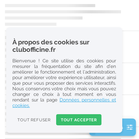
r
e
c
h
À propos des cookies sur
e
clubofficine.fr
r
Bienvenue ! Ce site utilise des cookies pour
c
mesurer la fréquentation du site afin d’en
améliorer le fonctionnement et l’administration,
h
pour améliorer votre expérience utilisateur, ainsi
e
que pour vous proposer des services interactifs.
Nous conservons votre choix mais vous pouvez
changer ce choix à tout moment en vous
Réinitialiser
rendant sur la page
Données personnelles et
cookies.
2
0
TOUT REFUSER
TOUT ACCEPTER
k
2 filtre(s) actifs
m
Consulter les offres de la France d'outre-mer