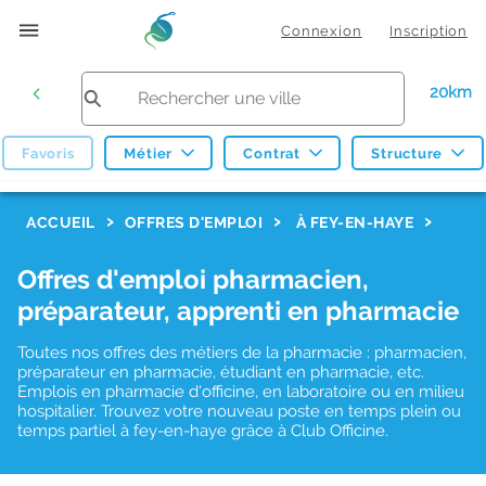
Connexion
Inscription
20km
Favoris
Métier
Contrat
Structure
F
ACCUEIL
OFFRES D'EMPLOI
À FEY-EN-HAYE
i
Offres d'emploi pharmacien,
l
préparateur, apprenti en pharmacie
t
r
Toutes nos offres des métiers de la pharmacie : pharmacien,
préparateur en pharmacie, étudiant en pharmacie, etc.
e
Emplois en pharmacie d'officine, en laboratoire ou en milieu
hospitalier. Trouvez votre nouveau poste en temps plein ou
s
temps partiel à fey-en-haye grâce à Club Officine.
d
e