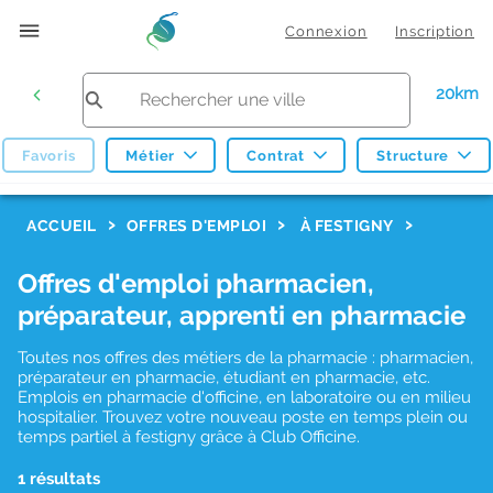
Connexion
Inscription
20km
Favoris
Métier
Contrat
Structure
F
ACCUEIL
OFFRES D'EMPLOI
À FESTIGNY
i
Offres d'emploi pharmacien,
l
préparateur, apprenti en pharmacie
t
r
Toutes nos offres des métiers de la pharmacie : pharmacien,
préparateur en pharmacie, étudiant en pharmacie, etc.
e
Emplois en pharmacie d'officine, en laboratoire ou en milieu
hospitalier. Trouvez votre nouveau poste en temps plein ou
s
temps partiel à festigny grâce à Club Officine.
d
1 résultats
e