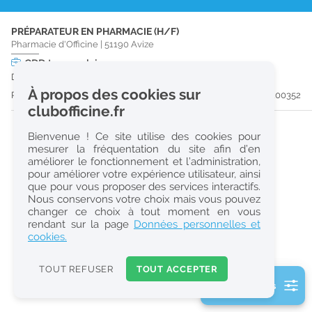
r
PRÉPARATEUR EN PHARMACIE (H/F)
e
Pharmacie d'Officine
|
51190
Avize
c
CDD
temps plein
Du 27/09/26 au 31/03/27
h
À propos des cookies sur
Publiée il y a 53 jour(s)
#200352
e
clubofficine.fr
r
Bienvenue ! Ce site utilise des cookies pour
c
mesurer la fréquentation du site afin d’en
améliorer le fonctionnement et l’administration,
h
pour améliorer votre expérience utilisateur, ainsi
e
que pour vous proposer des services interactifs.
Nous conservons votre choix mais vous pouvez
changer ce choix à tout moment en vous
Réinitialiser
rendant sur la page
Données personnelles et
cookies.
2
0
TOUT REFUSER
TOUT ACCEPTER
k
2 filtre(s) actifs
m
Consulter les offres de la France d'outre-mer