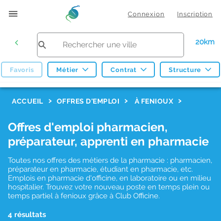
Connexion
Inscription
20km
Favoris
Métier
Contrat
Structure
F
ACCUEIL
OFFRES D'EMPLOI
À FENIOUX
i
Offres d'emploi pharmacien,
l
préparateur, apprenti en pharmacie
t
r
Toutes nos offres des métiers de la pharmacie : pharmacien,
préparateur en pharmacie, étudiant en pharmacie, etc.
e
Emplois en pharmacie d'officine, en laboratoire ou en milieu
hospitalier. Trouvez votre nouveau poste en temps plein ou
s
temps partiel à fenioux grâce à Club Officine.
d
4 résultats
e