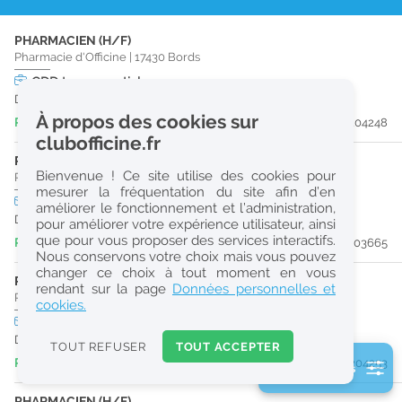
r
PHARMACIEN (H/F)
e
Pharmacie d'Officine
|
17430
Bords
c
CDD
temps partiel
Du 01/09/26 au 28/12/26
h
À propos des cookies sur
Publiée il y a 7 heure(s)
#204248
e
clubofficine.fr
r
PHARMACIEN (H/F)
Bienvenue ! Ce site utilise des cookies pour
Pharmacie d'Officine
|
17430
Bords
c
mesurer la fréquentation du site afin d’en
CDD
temps partiel
améliorer le fonctionnement et l’administration,
h
Du 11/08/26 au 11/08/26
pour améliorer votre expérience utilisateur, ainsi
e
que pour vous proposer des services interactifs.
Publiée il y a 8 heure(s)
#203665
Nous conservons votre choix mais vous pouvez
changer ce choix à tout moment en vous
PRÉPARATEUR EN PHARMACIE (H/F)
Réinitialiser
rendant sur la page
Données personnelles et
Pharmacie d'Officine
|
17400
Saint-Jean-D'Angély
cookies.
CDI
temps plein
2
Dès que possible
0
TOUT REFUSER
TOUT ACCEPTER
k
Publiée il y a 17 heure(s)
#204253
2 filtre(s) actifs
m
Consulter les offres de la France d'outre-mer
PHARMACIEN (H/F)