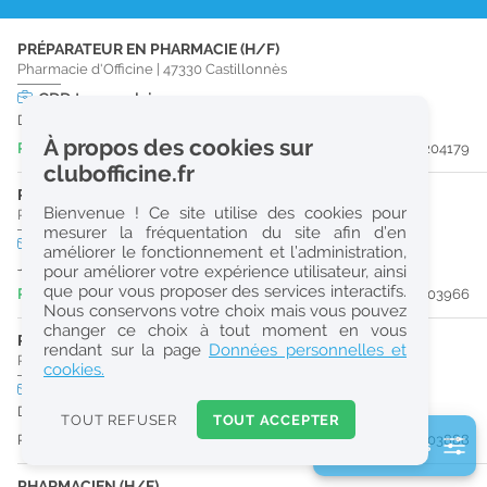
r
PRÉPARATEUR EN PHARMACIE (H/F)
e
Pharmacie d'Officine
|
47330
Castillonnès
c
CDD
temps plein
Du 30/09/26 au 30/03/27
h
À propos des cookies sur
Publiée il y a 3 jour(s)
#204179
e
clubofficine.fr
r
PRÉPARATEUR EN PHARMACIE (H/F)
Bienvenue ! Ce site utilise des cookies pour
Pharmacie d'Officine
|
24150
Lalinde
c
mesurer la fréquentation du site afin d’en
CDD
temps plein
améliorer le fonctionnement et l’administration,
h
Jusqu'au 27/08/26
pour améliorer votre expérience utilisateur, ainsi
e
que pour vous proposer des services interactifs.
Publiée il y a 7 jour(s)
#203966
Nous conservons votre choix mais vous pouvez
changer ce choix à tout moment en vous
PHARMACIEN (H/F)
Réinitialiser
rendant sur la page
Données personnelles et
Pharmacie d'Officine
|
24540
Monpazier
cookies.
CDI
temps plein
Logement
2
Dès que possible
0
TOUT REFUSER
TOUT ACCEPTER
k
Publiée il y a 8 jour(s)
#203888
2 filtre(s) actifs
m
Consulter les offres de la France d'outre-mer
PHARMACIEN (H/F)