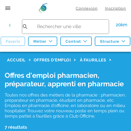
Connexion
Inscription
20km
Favoris
Métier
Contrat
Structure
F
ACCUEIL
OFFRES D'EMPLOI
À FAURILLES
i
Offres d'emploi pharmacien,
l
préparateur, apprenti en pharmacie
t
r
Toutes nos offres des métiers de la pharmacie : pharmacien,
préparateur en pharmacie, étudiant en pharmacie, etc.
e
Emplois en pharmacie d'officine, en laboratoire ou en milieu
hospitalier. Trouvez votre nouveau poste en temps plein ou
s
temps partiel à faurilles grâce à Club Officine.
d
7 résultats
e