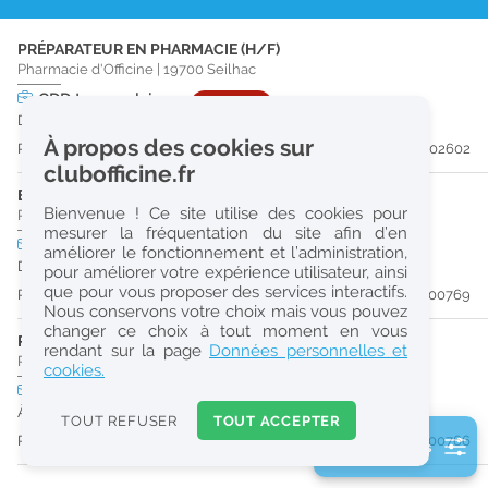
r
PRÉPARATEUR EN PHARMACIE (H/F)
e
Pharmacie d'Officine
|
19700
Seilhac
c
CDD
temps plein
URGENT
Du 31/08/26 au 28/02/27
h
À propos des cookies sur
Publiée il y a 26 jour(s)
#202602
e
clubofficine.fr
r
ETUDIANT EN PHARMACIE 6E ANNÉE VALIDÉE (H/F)
Bienvenue ! Ce site utilise des cookies pour
Pharmacie d'Officine
|
19260
Treignac
c
mesurer la fréquentation du site afin d’en
CDD
temps plein
améliorer le fonctionnement et l’administration,
h
Du 31/08/26 au 31/12/26
pour améliorer votre expérience utilisateur, ainsi
e
que pour vous proposer des services interactifs.
Publiée il y a 51 jour(s)
#200769
Nous conservons votre choix mais vous pouvez
changer ce choix à tout moment en vous
PHARMACIEN (H/F)
Réinitialiser
rendant sur la page
Données personnelles et
Pharmacie d'Officine
|
19260
Treignac
cookies.
CDI
temps plein
2
À partir du 31/08/26
0
TOUT REFUSER
TOUT ACCEPTER
k
Publiée il y a 51 jour(s)
#200766
2 filtre(s) actifs
m
Consulter les offres de la France d'outre-mer