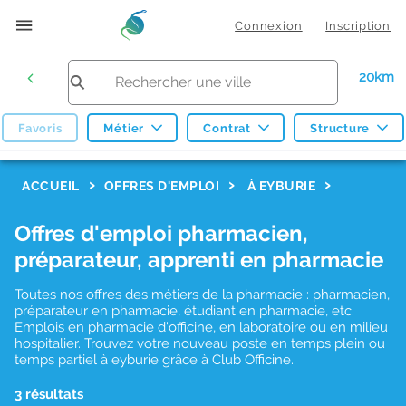
Connexion
Inscription
20km
Favoris
Métier
Contrat
Structure
F
ACCUEIL
OFFRES D'EMPLOI
À EYBURIE
i
Offres d'emploi pharmacien,
l
préparateur, apprenti en pharmacie
t
r
Toutes nos offres des métiers de la pharmacie : pharmacien,
préparateur en pharmacie, étudiant en pharmacie, etc.
e
Emplois en pharmacie d'officine, en laboratoire ou en milieu
hospitalier. Trouvez votre nouveau poste en temps plein ou
s
temps partiel à eyburie grâce à Club Officine.
d
3 résultats
e