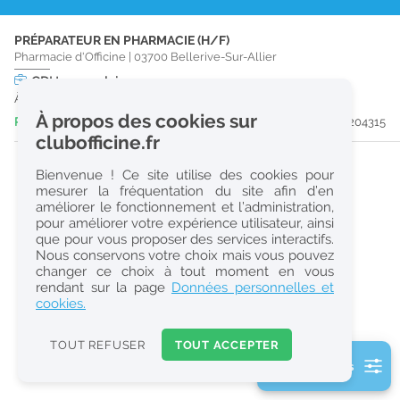
r
PRÉPARATEUR EN PHARMACIE (H/F)
e
Pharmacie d'Officine
|
03700
Bellerive-Sur-Allier
c
CDI
temps plein
À partir du 30/09/26
h
À propos des cookies sur
Publiée il y a 1 heure(s)
#204315
e
clubofficine.fr
r
Bienvenue ! Ce site utilise des cookies pour
c
mesurer la fréquentation du site afin d’en
améliorer le fonctionnement et l’administration,
h
pour améliorer votre expérience utilisateur, ainsi
e
que pour vous proposer des services interactifs.
Nous conservons votre choix mais vous pouvez
changer ce choix à tout moment en vous
Réinitialiser
rendant sur la page
Données personnelles et
cookies.
2
0
TOUT REFUSER
TOUT ACCEPTER
k
2 filtre(s) actifs
m
Consulter les offres de la France d'outre-mer