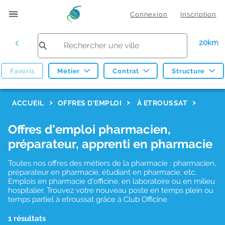
Connexion
Inscription
20km
Favoris
Métier
Contrat
Structure
F
ACCUEIL
OFFRES D'EMPLOI
À ETROUSSAT
i
Offres d'emploi pharmacien,
l
préparateur, apprenti en pharmacie
t
r
Toutes nos offres des métiers de la pharmacie : pharmacien,
préparateur en pharmacie, étudiant en pharmacie, etc.
e
Emplois en pharmacie d'officine, en laboratoire ou en milieu
hospitalier. Trouvez votre nouveau poste en temps plein ou
s
temps partiel à etroussat grâce à Club Officine.
d
1 résultats
e