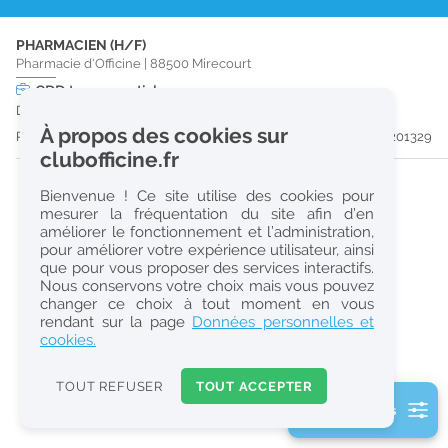
r
PHARMACIEN (H/F)
e
Pharmacie d'Officine
|
88500
Mirecourt
c
CDD
temps partiel
Du 31/08/26 au 30/12/26
h
À propos des cookies sur
Publiée il y a 42 jour(s)
#201329
e
clubofficine.fr
r
Bienvenue ! Ce site utilise des cookies pour
c
mesurer la fréquentation du site afin d’en
améliorer le fonctionnement et l’administration,
h
pour améliorer votre expérience utilisateur, ainsi
e
que pour vous proposer des services interactifs.
Nous conservons votre choix mais vous pouvez
changer ce choix à tout moment en vous
Réinitialiser
rendant sur la page
Données personnelles et
cookies.
2
0
TOUT REFUSER
TOUT ACCEPTER
k
2 filtre(s) actifs
m
Consulter les offres de la France d'outre-mer