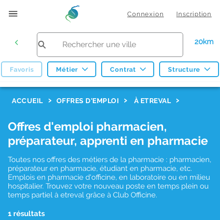
Connexion
Inscription
20km
Favoris
Métier
Contrat
Structure
F
ACCUEIL
OFFRES D'EMPLOI
À ETREVAL
i
Offres d'emploi pharmacien,
l
préparateur, apprenti en pharmacie
t
r
Toutes nos offres des métiers de la pharmacie : pharmacien,
préparateur en pharmacie, étudiant en pharmacie, etc.
e
Emplois en pharmacie d'officine, en laboratoire ou en milieu
hospitalier. Trouvez votre nouveau poste en temps plein ou
s
temps partiel à etreval grâce à Club Officine.
d
1 résultats
e