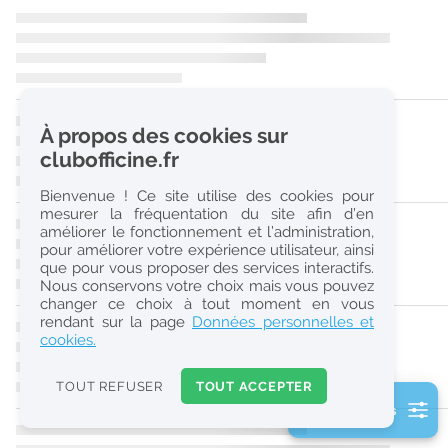
r
e
c
h
À propos des cookies sur
e
clubofficine.fr
r
Bienvenue ! Ce site utilise des cookies pour
c
mesurer la fréquentation du site afin d’en
améliorer le fonctionnement et l’administration,
h
pour améliorer votre expérience utilisateur, ainsi
e
que pour vous proposer des services interactifs.
Nous conservons votre choix mais vous pouvez
changer ce choix à tout moment en vous
Réinitialiser
rendant sur la page
Données personnelles et
cookies.
2
0
TOUT REFUSER
TOUT ACCEPTER
k
2 filtre(s) actifs
m
Consulter les offres de la France d'outre-mer