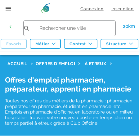
Connexion
Inscription
20km
Favoris
Métier
Contrat
Structure
F
ACCUEIL
OFFRES D'EMPLOI
À ETREUX
i
Offres d'emploi pharmacien,
l
préparateur, apprenti en pharmacie
t
r
Toutes nos offres des métiers de la pharmacie : pharmacien,
préparateur en pharmacie, étudiant en pharmacie, etc.
e
Emplois en pharmacie d'officine, en laboratoire ou en milieu
hospitalier. Trouvez votre nouveau poste en temps plein ou
s
temps partiel à etreux grâce à Club Officine.
d
e