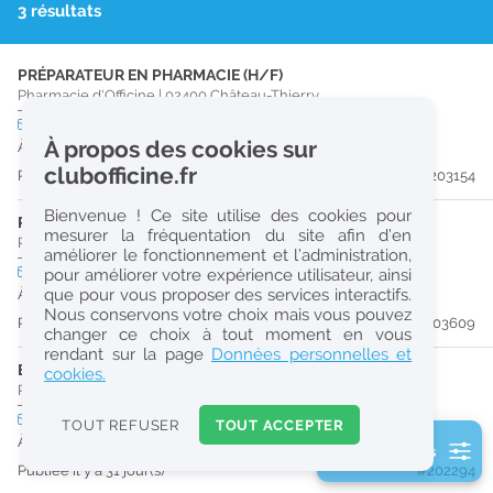
3 résultats
r
e
PRÉPARATEUR EN PHARMACIE (H/F)
c
Pharmacie d'Officine
|
02400
Château-Thierry
h
CDI
temps plein
À propos des cookies sur
À partir du 30/08/26
e
clubofficine.fr
Publiée il y a 11 jour(s)
#203154
r
Bienvenue ! Ce site utilise des cookies pour
c
PHARMACIEN (H/F)
mesurer la fréquentation du site afin d’en
Pharmacie d'Officine
|
02310
Nogent-L'Artaud
améliorer le fonctionnement et l’administration,
h
CDI
temps plein
pour améliorer votre expérience utilisateur, ainsi
e
que pour vous proposer des services interactifs.
À partir du 30/08/26
Nous conservons votre choix mais vous pouvez
Publiée il y a 12 jour(s)
#203609
changer ce choix à tout moment en vous
Réinitialiser
rendant sur la page
Données personnelles et
ETUDIANT EN PHARMACIE (H/F)
cookies.
Pharmacie d'Officine
|
02400
Château-Thierry
2
0
CDI
temps partiel
Logement
TOUT REFUSER
TOUT ACCEPTER
k
À partir du 31/08/26
2 filtre(s) actifs
m
Publiée il y a 31 jour(s)
#202294
Consulter les offres de la France d'outre-mer