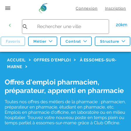
Connexion
Inscription
20km
Favoris
Métier
Contrat
Structure
F
ACCUEIL
OFFRES D'EMPLOI
À ESSOMES-SUR-
MARNE
i
l
Offres d'emploi pharmacien,
t
préparateur, apprenti en pharmacie
r
Toutes nos offres des métiers de la pharmacie : pharmacien,
e
préparateur en pharmacie, étudiant en pharmacie, etc.
s
Emplois en pharmacie d'officine, en laboratoire ou en milieu
hospitalier. Trouvez votre nouveau poste en temps plein ou
d
temps partiel à essomes-sur-marne grâce à Club Officine.
e