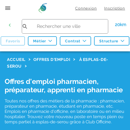
Connexion
Inscription
20km
Favoris
Métier
Contrat
Structure
F
ACCUEIL
OFFRES D'EMPLOI
À ESPLAS-DE-
SEROU
i
l
Offres d'emploi pharmacien,
t
préparateur, apprenti en pharmacie
r
Toutes nos offres des métiers de la pharmacie : pharmacien,
e
préparateur en pharmacie, étudiant en pharmacie, etc.
s
Emplois en pharmacie d'officine, en laboratoire ou en milieu
hospitalier. Trouvez votre nouveau poste en temps plein ou
d
temps partiel à esplas-de-serou grâce à Club Officine.
e