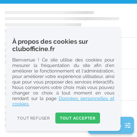
r
e
c
h
À propos des cookies sur
e
clubofficine.fr
r
Bienvenue ! Ce site utilise des cookies pour
c
mesurer la fréquentation du site afin d’en
améliorer le fonctionnement et l’administration,
h
pour améliorer votre expérience utilisateur, ainsi
e
que pour vous proposer des services interactifs.
Nous conservons votre choix mais vous pouvez
changer ce choix à tout moment en vous
Réinitialiser
rendant sur la page
Données personnelles et
cookies.
2
0
TOUT REFUSER
TOUT ACCEPTER
k
2 filtre(s) actifs
m
Consulter les offres de la France d'outre-mer