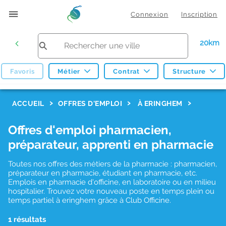
Connexion
Inscription
20km
Favoris
Métier
Contrat
Structure
F
ACCUEIL
OFFRES D'EMPLOI
À ERINGHEM
i
Offres d'emploi pharmacien,
l
préparateur, apprenti en pharmacie
t
r
Toutes nos offres des métiers de la pharmacie : pharmacien,
préparateur en pharmacie, étudiant en pharmacie, etc.
e
Emplois en pharmacie d'officine, en laboratoire ou en milieu
hospitalier. Trouvez votre nouveau poste en temps plein ou
s
temps partiel à eringhem grâce à Club Officine.
d
1 résultats
e