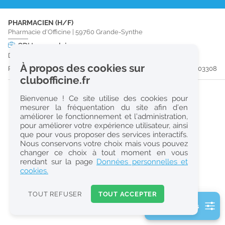
r
PHARMACIEN (H/F)
e
Pharmacie d'Officine
|
59760
Grande-Synthe
c
CDI
temps plein
Dès que possible
h
À propos des cookies sur
Publiée il y a 15 jour(s)
#203308
e
clubofficine.fr
r
Bienvenue ! Ce site utilise des cookies pour
c
mesurer la fréquentation du site afin d’en
améliorer le fonctionnement et l’administration,
h
pour améliorer votre expérience utilisateur, ainsi
e
que pour vous proposer des services interactifs.
Nous conservons votre choix mais vous pouvez
changer ce choix à tout moment en vous
Réinitialiser
rendant sur la page
Données personnelles et
cookies.
2
0
TOUT REFUSER
TOUT ACCEPTER
k
2 filtre(s) actifs
m
Consulter les offres de la France d'outre-mer