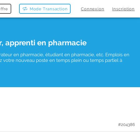
ffre
Mode Transaction
Connexion
Inscription
r, apprenti en pharmacie
rateur en pharmacie, étudiant en pharmacie, etc. Emplois en
uvez votre nouveau poste en temps plein ou temps partiel à
#204386