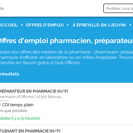
de
Publier une o
ACCUEIL
OFFRES D'EMPLOI
À EPREVILLE-EN-LIEUVIN
Offres d'emploi pharmacien, préparateu
outes nos offres des métiers de la pharmacie : pharmacien, prépa
harmacie d'officine, en laboratoire ou en milieu hospitalier. Tro
preville-en-lieuvin grâce à Club Officine.
 résultats
RÉPARATEUR EN PHARMACIE (H/F)
harmacie d'Officine
|
27300
Bernay
CDI
temps plein
ès que possible
bliée il y a 13 heure(s)
TUDIANT EN PHARMACIE (H/F)