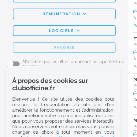
P
RÉMUNÉRATION
À
Pu
LOGICIELS
E
P
FAVORIS
À
N'afficher que les offres proposant un logement de
fonction
Pu
À propos des cookies sur
P
L'emploi Pharmacie par métier
P
clubofficine.fr
Pharmacien (H/F)
Bienvenue ! Ce site utilise des cookies pour
D
mesurer la fréquentation du site afin d’en
Préparateur en Pharmacie (H/F)
Pu
améliorer le fonctionnement et l’administration,
Etudiant en Pharmacie (H/F)
pour améliorer votre expérience utilisateur, ainsi
que pour vous proposer des services interactifs.
P
Etudiant en Pharmacie 6e année validée (H/F)
Nous conservons votre choix mais vous pouvez
P
Conseiller Dermo Cosmetique - Esthéticienne (H/F)
changer ce choix à tout moment en vous