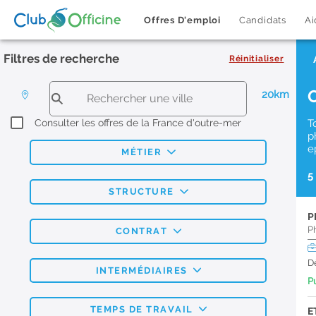
Offres D'emploi
Candidats
Ai
Filtres de recherche
Réinitialiser
20km
Consulter les offres de la France d'outre-mer
T
p
e
MÉTIER
5
STRUCTURE
P
P
CONTRAT
D
INTERMÉDIAIRES
Pu
TEMPS DE TRAVAIL
E