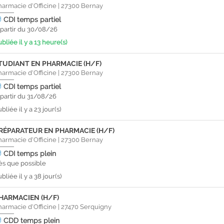
harmacie d'Officine
|
27300
Bernay
CDI
temps partiel
 partir du 30/08/26
bliée il y a 13 heure(s)
TUDIANT EN PHARMACIE (H/F)
harmacie d'Officine
|
27300
Bernay
CDI
temps partiel
 partir du 31/08/26
bliée il y a 23 jour(s)
RÉPARATEUR EN PHARMACIE (H/F)
harmacie d'Officine
|
27300
Bernay
CDI
temps plein
ès que possible
bliée il y a 38 jour(s)
HARMACIEN (H/F)
harmacie d'Officine
|
27470
Serquigny
CDD
temps plein