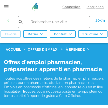
Connexion
Inscription
20km
Favoris
Métier
Contrat
Structure
F
ACCUEIL
OFFRES D'EMPLOI
À EPENEDE
i
Offres d'emploi pharmacien,
l
préparateur, apprenti en pharmacie
t
r
Toutes nos offres des métiers de la pharmacie : pharmacien,
préparateur en pharmacie, étudiant en pharmacie, etc.
e
Emplois en pharmacie d'officine, en laboratoire ou en milieu
hospitalier. Trouvez votre nouveau poste en temps plein ou
s
temps partiel à epenede grâce à Club Officine.
d
e