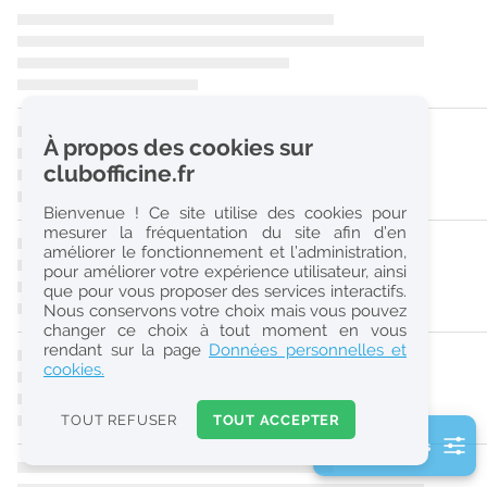
r
e
c
h
À propos des cookies sur
e
clubofficine.fr
r
Bienvenue ! Ce site utilise des cookies pour
c
mesurer la fréquentation du site afin d’en
améliorer le fonctionnement et l’administration,
h
pour améliorer votre expérience utilisateur, ainsi
e
que pour vous proposer des services interactifs.
Nous conservons votre choix mais vous pouvez
changer ce choix à tout moment en vous
Réinitialiser
rendant sur la page
Données personnelles et
cookies.
2
0
TOUT REFUSER
TOUT ACCEPTER
k
2 filtre(s) actifs
m
Consulter les offres de la France d'outre-mer