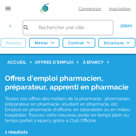
Connexion
Inscription
20km
Favoris
Métier
Contrat
Structure
F
ACCUEIL
OFFRES D'EMPLOI
À EPARCY
i
Offres d'emploi pharmacien,
l
préparateur, apprenti en pharmacie
t
r
Toutes nos offres des métiers de la pharmacie : pharmacien,
préparateur en pharmacie, étudiant en pharmacie, etc.
e
Emplois en pharmacie d'officine, en laboratoire ou en milieu
hospitalier. Trouvez votre nouveau poste en temps plein ou
s
temps partiel à eparcy grâce à Club Officine.
d
1 résultats
e