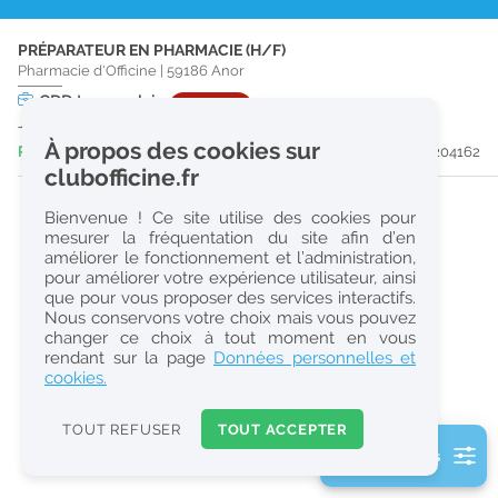
r
PRÉPARATEUR EN PHARMACIE (H/F)
e
Pharmacie d'Officine
|
59186
Anor
c
CDD
temps plein
URGENT
Jusqu'au 29/05/27
h
À propos des cookies sur
Publiée il y a 4 jour(s)
#204162
e
clubofficine.fr
r
Bienvenue ! Ce site utilise des cookies pour
c
mesurer la fréquentation du site afin d’en
améliorer le fonctionnement et l’administration,
h
pour améliorer votre expérience utilisateur, ainsi
e
que pour vous proposer des services interactifs.
Nous conservons votre choix mais vous pouvez
changer ce choix à tout moment en vous
Réinitialiser
rendant sur la page
Données personnelles et
cookies.
2
0
TOUT REFUSER
TOUT ACCEPTER
k
2 filtre(s) actifs
m
Consulter les offres de la France d'outre-mer