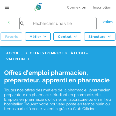
Connexion
Inscription
20km
Favoris
Métier
Contrat
Structure
F
ACCUEIL
OFFRES D'EMPLOI
À ECOLE-
VALENTIN
i
l
Offres d'emploi pharmacien,
t
préparateur, apprenti en pharmacie
r
Toutes nos offres des métiers de la pharmacie : pharmacien,
e
préparateur en pharmacie, étudiant en pharmacie, etc.
s
Emplois en pharmacie d'officine, en laboratoire ou en milieu
hospitalier. Trouvez votre nouveau poste en temps plein ou
d
temps partiel à ecole-valentin grâce à Club Officine.
e