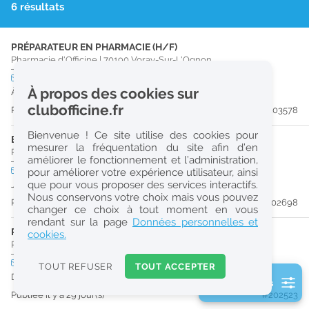
6 résultats
r
e
PRÉPARATEUR EN PHARMACIE (H/F)
c
Pharmacie d'Officine
|
70190
Voray-Sur-L'Ognon
h
CDI
temps partiel
À propos des cookies sur
À partir du 31/08/26
e
clubofficine.fr
Publiée il y a 13 jour(s)
#203578
r
Bienvenue ! Ce site utilise des cookies pour
c
ETUDIANT EN PHARMACIE (H/F)
mesurer la fréquentation du site afin d’en
Pharmacie d'Officine
|
25320
Montferrand-Le-Château
améliorer le fonctionnement et l’administration,
h
CDD
temps partiel
pour améliorer votre expérience utilisateur, ainsi
e
que pour vous proposer des services interactifs.
Jusqu'au 30/12/27
Nous conservons votre choix mais vous pouvez
Publiée il y a 26 jour(s)
#202698
changer ce choix à tout moment en vous
Réinitialiser
rendant sur la page
Données personnelles et
PRÉPARATEUR EN PHARMACIE (H/F)
cookies.
Pharmacie d'Officine
|
25320
Montferrand-Le-Château
2
0
CDI
temps plein
TOUT REFUSER
TOUT ACCEPTER
k
Dès que possible
2 filtre(s) actifs
m
Publiée il y a 29 jour(s)
#202523
Consulter les offres de la France d'outre-mer