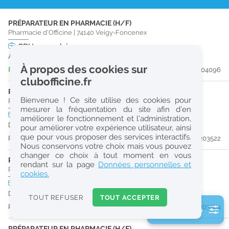
r
PRÉPARATEUR EN PHARMACIE (H/F)
e
Pharmacie d'Officine
|
74140
Veigy-Foncenex
c
CDI
temps plein
À partir du 27/09/26
h
À propos des cookies sur
Publiée il y a 3 jour(s)
#204096
e
clubofficine.fr
r
PHARMACIEN (H/F)
Bienvenue ! Ce site utilise des cookies pour
Pharmacie d'Officine
|
39220
Les Rousses
c
mesurer la fréquentation du site afin d’en
CDI
temps plein
Logement
Pro
améliorer le fonctionnement et l’administration,
h
Dès que possible
pour améliorer votre expérience utilisateur, ainsi
e
que pour vous proposer des services interactifs.
Publiée il y a 10 jour(s)
#203522
Nous conservons votre choix mais vous pouvez
changer ce choix à tout moment en vous
PRÉPARATEUR EN PHARMACIE (H/F)
Réinitialiser
rendant sur la page
Données personnelles et
Pharmacie d'Officine
|
39220
Les Rousses
cookies.
CDI
temps plein
Logement
Pro
2
Dès que possible
0
TOUT REFUSER
TOUT ACCEPTER
k
Publiée il y a 11 jour(s)
#203524
2 filtre(s) actifs
m
Consulter les offres de la France d'outre-mer
PRÉPARATEUR EN PHARMACIE (H/F)