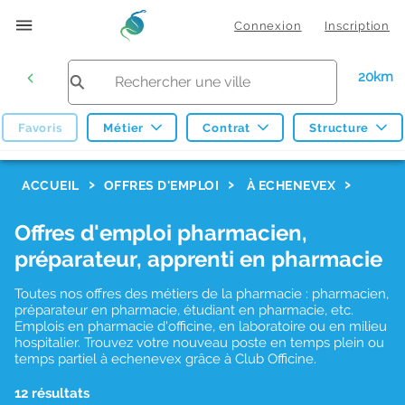
Connexion
Inscription
20km
Favoris
Métier
Contrat
Structure
F
ACCUEIL
OFFRES D'EMPLOI
À ECHENEVEX
i
Offres d'emploi pharmacien,
l
préparateur, apprenti en pharmacie
t
r
Toutes nos offres des métiers de la pharmacie : pharmacien,
préparateur en pharmacie, étudiant en pharmacie, etc.
e
Emplois en pharmacie d'officine, en laboratoire ou en milieu
hospitalier. Trouvez votre nouveau poste en temps plein ou
s
temps partiel à echenevex grâce à Club Officine.
d
12 résultats
e