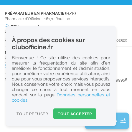
r
PRÉPARATEUR EN PHARMACIE (H/F)
e
Pharmacie d'Officine
|
16170
Rouillac
c
CDI
temps plein
À partir du 30/09/26
h
À propos des cookies sur
Publiée il y a 27 jour(s)
#202529
e
clubofficine.fr
r
PRÉPARATEUR EN PHARMACIE (H/F)
Bienvenue ! Ce site utilise des cookies pour
Pharmacie d'Officine
|
16170
Rouillac
c
mesurer la fréquentation du site afin d’en
CDD
temps plein
améliorer le fonctionnement et l’administration,
h
Jusqu'au 30/08/26
pour améliorer votre expérience utilisateur, ainsi
e
que pour vous proposer des services interactifs.
Publiée il y a 60 jour(s)
#199956
Nous conservons votre choix mais vous pouvez
changer ce choix à tout moment en vous
Réinitialiser
rendant sur la page
Données personnelles et
cookies.
2
0
TOUT REFUSER
TOUT ACCEPTER
k
2 filtre(s) actifs
m
Consulter les offres de la France d'outre-mer