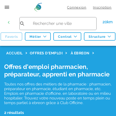
Connexion
Inscription
20km
Favoris
Métier
Contrat
Structure
F
ACCUEIL
OFFRES D'EMPLOI
À EBREON
i
Offres d'emploi pharmacien,
l
préparateur, apprenti en pharmacie
t
r
Toutes nos offres des métiers de la pharmacie : pharmacien,
préparateur en pharmacie, étudiant en pharmacie, etc.
e
Emplois en pharmacie d'officine, en laboratoire ou en milieu
hospitalier. Trouvez votre nouveau poste en temps plein ou
s
temps partiel à ebreon grâce à Club Officine.
d
2 résultats
e