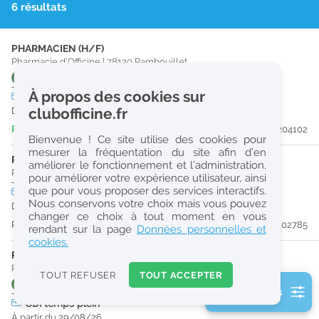
6 résultats
r
e
PHARMACIEN (H/F)
c
Pharmacie d'Officine
|
78120
Rambouillet
5301
1'
5334
7'
5303
8'
5313
8'
5330
8'
TER
8'
+17
h
À propos des cookies sur
CDI
temps partiel
e
Dès que possible
clubofficine.fr
r
Publiée il y a 5 jour(s)
#204102
Bienvenue ! Ce site utilise des cookies pour
c
mesurer la fréquentation du site afin d’en
PRÉPARATEUR EN PHARMACIE (H/F)
améliorer le fonctionnement et l’administration,
h
Pharmacie d'Officine
|
28130
Maintenon
pour améliorer votre expérience utilisateur, ainsi
e
que pour vous proposer des services interactifs.
CDI
temps plein
Pro
Nous conservons votre choix mais vous pouvez
Dès que possible
changer ce choix à tout moment en vous
Publiée il y a 23 jour(s)
#202785
Réinitialiser
rendant sur la page
Données personnelles et
cookies.
PRÉPARATEUR EN PHARMACIE (H/F)
2
Pharmacie d'Officine
|
78120
Rambouillet
0
TOUT REFUSER
TOUT ACCEPTER
k
5301
1'
5304
1'
5208
14'
5302
20'
N
27'
5224
27'
+16
2 filtre(s) actifs
m
CDI
temps plein
Consulter les offres de la France d'outre-mer
À partir du 29/08/26