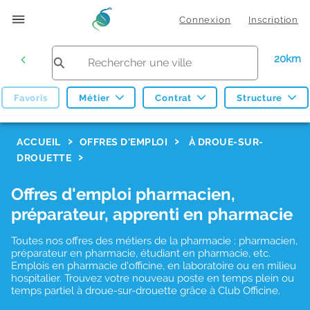
Connexion
Inscription
20km
Favoris
Métier
Contrat
Structure
F
ACCUEIL
OFFRES D'EMPLOI
À DROUE-SUR-
DROUETTE
i
l
Offres d'emploi pharmacien,
t
préparateur, apprenti en pharmacie
r
Toutes nos offres des métiers de la pharmacie : pharmacien,
e
préparateur en pharmacie, étudiant en pharmacie, etc.
s
Emplois en pharmacie d'officine, en laboratoire ou en milieu
hospitalier. Trouvez votre nouveau poste en temps plein ou
d
temps partiel à droue-sur-drouette grâce à Club Officine.
e