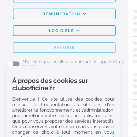
RÉMUNÉRATION
LOGICIELS
FAVORIS
N'afficher que les offres proposant un logement de
fonction
À propos des cookies sur
L'emploi Pharmacie par métier
clubofficine.fr
Pharmacien (H/F)
Bienvenue ! Ce site utilise des cookies pour
mesurer la fréquentation du site afin d’en
Préparateur en Pharmacie (H/F)
améliorer le fonctionnement et l’administration,
Etudiant en Pharmacie (H/F)
pour améliorer votre expérience utilisateur, ainsi
que pour vous proposer des services interactifs.
Etudiant en Pharmacie 6e année validée (H/F)
Nous conservons votre choix mais vous pouvez
Conseiller Dermo Cosmetique - Esthéticienne (H/F)
changer ce choix à tout moment en vous