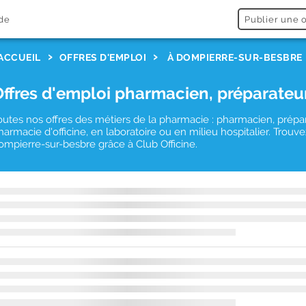
de
Publier une o
ACCUEIL
OFFRES D'EMPLOI
À DOMPIERRE-SUR-BESBRE
Offres d'emploi pharmacien, préparateu
outes nos offres des métiers de la pharmacie : pharmacien, prépa
harmacie d'officine, en laboratoire ou en milieu hospitalier. Tro
ompierre-sur-besbre grâce à Club Officine.