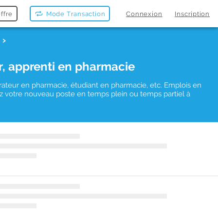
ffre
Mode Transaction
Connexion
Inscription
r, apprenti en pharmacie
rateur en pharmacie, étudiant en pharmacie, etc. Emplois en
uvez votre nouveau poste en temps plein ou temps partiel à