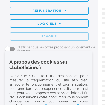
RÉMUNÉRATION
LOGICIELS
FAVORIS
N'afficher que les offres proposant un logement de
fonction
À propos des cookies sur
L'emploi Pharmacie par métier
clubofficine.fr
Pharmacien (H/F)
Bienvenue ! Ce site utilise des cookies pour
mesurer la fréquentation du site afin d’en
Préparateur en Pharmacie (H/F)
améliorer le fonctionnement et l’administration,
Etudiant en Pharmacie (H/F)
pour améliorer votre expérience utilisateur, ainsi
que pour vous proposer des services interactifs.
Etudiant en Pharmacie 6e année validée (H/F)
Nous conservons votre choix mais vous pouvez
Conseiller Dermo Cosmetique - Esthéticienne (H/F)
changer ce choix à tout moment en vous