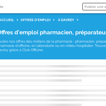
de
Publier une o
ACCUEIL
OFFRES D'EMPLOI
À DAVREY
Offres d'emploi pharmacien, préparateu
outes nos offres des métiers de la pharmacie : pharmacien, prépa
harmacie d'officine, en laboratoire ou en milieu hospitalier. Tro
avrey grâce à Club Officine.