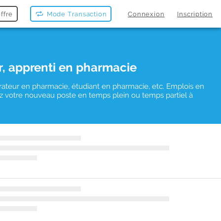
ffre
Mode Transaction
Connexion
Inscription
r, apprenti en pharmacie
rateur en pharmacie, étudiant en pharmacie, etc. Emplois en
uvez votre nouveau poste en temps plein ou temps partiel à