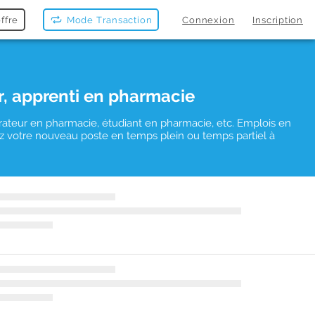
ffre
Mode Transaction
Connexion
Inscription
r, apprenti en pharmacie
rateur en pharmacie, étudiant en pharmacie, etc. Emplois en
uvez votre nouveau poste en temps plein ou temps partiel à