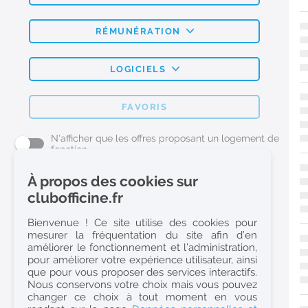
RÉMUNÉRATION
LOGICIELS
FAVORIS
N'afficher que les offres proposant un logement de
fonction
À propos des cookies sur
L'emploi Pharmacie par métier
clubofficine.fr
Pharmacien (H/F)
Bienvenue ! Ce site utilise des cookies pour
mesurer la fréquentation du site afin d’en
Préparateur en Pharmacie (H/F)
améliorer le fonctionnement et l’administration,
Etudiant en Pharmacie (H/F)
pour améliorer votre expérience utilisateur, ainsi
que pour vous proposer des services interactifs.
Etudiant en Pharmacie 6e année validée (H/F)
Nous conservons votre choix mais vous pouvez
Conseiller Dermo Cosmetique - Esthéticienne (H/F)
changer ce choix à tout moment en vous