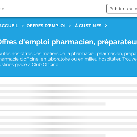
de
Publier une o
ACCUEIL
OFFRES D'EMPLOI
À CUSTINES
Offres d'emploi pharmacien, préparateu
outes nos offres des métiers de la pharmacie : pharmacien, prépa
harmacie d'officine, en laboratoire ou en milieu hospitalier. Tro
ustines grâce à Club Officine.