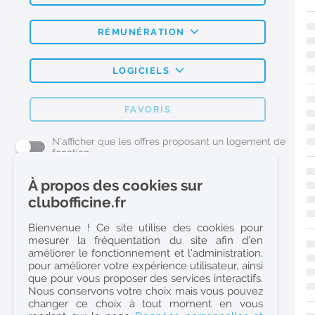
RÉMUNÉRATION
LOGICIELS
FAVORIS
N'afficher que les offres proposant un logement de
fonction
À propos des cookies sur
L'emploi Pharmacie par métier
clubofficine.fr
Pharmacien (H/F)
Bienvenue ! Ce site utilise des cookies pour
mesurer la fréquentation du site afin d’en
Préparateur en Pharmacie (H/F)
améliorer le fonctionnement et l’administration,
Etudiant en Pharmacie (H/F)
pour améliorer votre expérience utilisateur, ainsi
que pour vous proposer des services interactifs.
Etudiant en Pharmacie 6e année validée (H/F)
Nous conservons votre choix mais vous pouvez
Conseiller Dermo Cosmetique - Esthéticienne (H/F)
changer ce choix à tout moment en vous