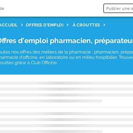
de
Publier une o
ACCUEIL
OFFRES D'EMPLOI
À CROUTTES
Offres d'emploi pharmacien, préparateu
outes nos offres des métiers de la pharmacie : pharmacien, prépa
harmacie d'officine, en laboratoire ou en milieu hospitalier. Tro
routtes grâce à Club Officine.