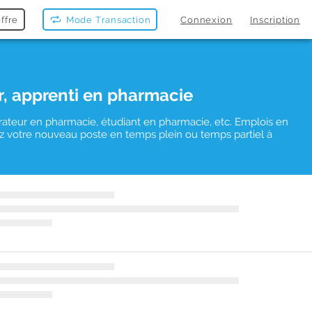
ffre
Mode Transaction
Connexion
Inscription
r, apprenti en pharmacie
rateur en pharmacie, étudiant en pharmacie, etc. Emplois en
uvez votre nouveau poste en temps plein ou temps partiel à