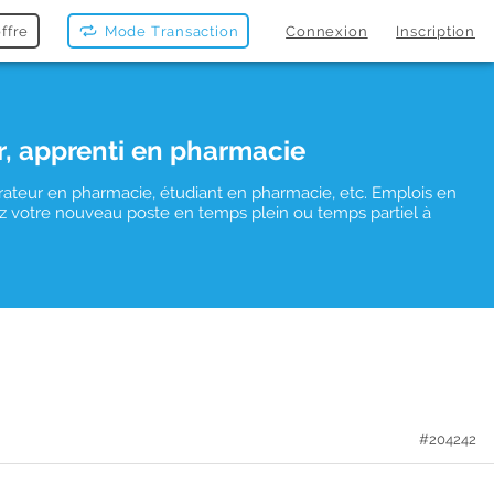
ffre
Mode Transaction
Connexion
Inscription
r, apprenti en pharmacie
rateur en pharmacie, étudiant en pharmacie, etc. Emplois en
uvez votre nouveau poste en temps plein ou temps partiel à
#204242