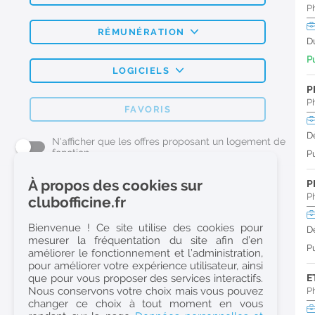
P
RÉMUNÉRATION
D
Pu
LOGICIELS
P
P
FAVORIS
D
N'afficher que les offres proposant un logement de
fonction
Pu
À propos des cookies sur
P
L'emploi Pharmacie par métier
P
clubofficine.fr
Pharmacien (H/F)
Bienvenue ! Ce site utilise des cookies pour
D
mesurer la fréquentation du site afin d’en
Préparateur en Pharmacie (H/F)
Pu
améliorer le fonctionnement et l’administration,
Etudiant en Pharmacie (H/F)
pour améliorer votre expérience utilisateur, ainsi
que pour vous proposer des services interactifs.
E
Etudiant en Pharmacie 6e année validée (H/F)
Nous conservons votre choix mais vous pouvez
P
Conseiller Dermo Cosmetique - Esthéticienne (H/F)
changer ce choix à tout moment en vous