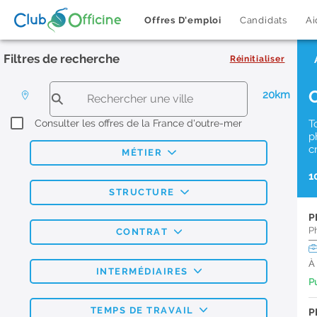
Offres D'emploi
Candidats
Ai
Filtres de recherche
Réinitialiser
20km
Consulter les offres de la France d'outre-mer
T
p
c
MÉTIER
1
STRUCTURE
P
P
CONTRAT
À
INTERMÉDIAIRES
Pu
TEMPS DE TRAVAIL
P