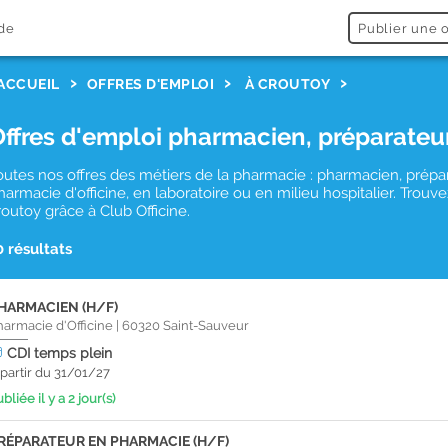
de
Publier une o
ACCUEIL
OFFRES D'EMPLOI
À CROUTOY
Offres d'emploi pharmacien, préparateu
outes nos offres des métiers de la pharmacie : pharmacien, prépa
harmacie d'officine, en laboratoire ou en milieu hospitalier. Tro
routoy grâce à Club Officine.
0 résultats
HARMACIEN (H/F)
harmacie d'Officine
|
60320
Saint-Sauveur
CDI
temps plein
 partir du 31/01/27
bliée il y a 2 jour(s)
RÉPARATEUR EN PHARMACIE (H/F)