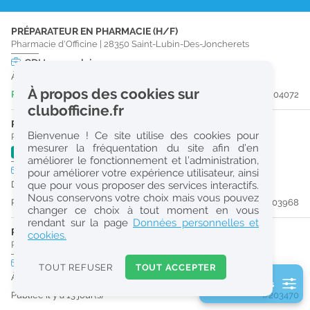
r
PRÉPARATEUR EN PHARMACIE (H/F)
e
Pharmacie d'Officine
|
28350
Saint-Lubin-Des-Joncherets
c
CDI
temps plein
À partir du 30/09/26
h
À propos des cookies sur
Publiée il y a 5 jour(s)
#204072
e
clubofficine.fr
r
PRÉPARATEUR EN PHARMACIE (H/F)
Bienvenue ! Ce site utilise des cookies pour
Pharmacie d'Officine
|
78550
Houdan
c
mesurer la fréquentation du site afin d’en
N
1'
5209
1'
5367
1'
7806
1'
5448
1'
7817
1'
+2
améliorer le fonctionnement et l’administration,
h
CDI
temps plein
pour améliorer votre expérience utilisateur, ainsi
e
Dès que possible
que pour vous proposer des services interactifs.
Nous conservons votre choix mais vous pouvez
Publiée il y a 8 jour(s)
#203968
changer ce choix à tout moment en vous
Réinitialiser
rendant sur la page
Données personnelles et
PHARMACIEN (H/F)
cookies.
Pharmacie d'Officine
|
28100
Dreux
2
0
CDI
temps partiel
TOUT REFUSER
TOUT ACCEPTER
k
À partir du 29/09/26
2 filtre(s) actifs
m
Publiée il y a 13 jour(s)
#203470
Consulter les offres de la France d'outre-mer