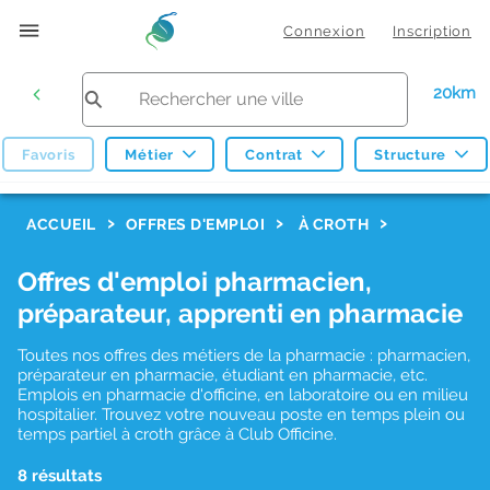
Connexion
Inscription
20km
Favoris
Métier
Contrat
Structure
F
ACCUEIL
OFFRES D'EMPLOI
À CROTH
i
Offres d'emploi pharmacien,
l
préparateur, apprenti en pharmacie
t
r
Toutes nos offres des métiers de la pharmacie : pharmacien,
préparateur en pharmacie, étudiant en pharmacie, etc.
e
Emplois en pharmacie d'officine, en laboratoire ou en milieu
hospitalier. Trouvez votre nouveau poste en temps plein ou
s
temps partiel à croth grâce à Club Officine.
d
8 résultats
e