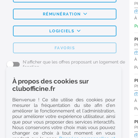
P
RÉMUNÉRATION
À
Pu
LOGICIELS
P
P
FAVORIS
À
N'afficher que les offres proposant un logement de
fonction
Pu
À propos des cookies sur
P
L'emploi Pharmacie par métier
P
clubofficine.fr
Pharmacien (H/F)
Bienvenue ! Ce site utilise des cookies pour
À
mesurer la fréquentation du site afin d’en
Préparateur en Pharmacie (H/F)
Pu
améliorer le fonctionnement et l’administration,
Etudiant en Pharmacie (H/F)
pour améliorer votre expérience utilisateur, ainsi
que pour vous proposer des services interactifs.
P
Etudiant en Pharmacie 6e année validée (H/F)
Nous conservons votre choix mais vous pouvez
P
Conseiller Dermo Cosmetique - Esthéticienne (H/F)
changer ce choix à tout moment en vous