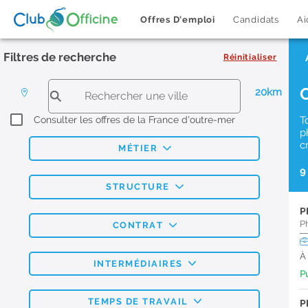
Offres D'emploi
Candidats
Ai
Filtres de recherche
Réinitialiser
20km
Consulter les offres de la France d'outre-mer
T
p
c
MÉTIER
9
STRUCTURE
P
P
CONTRAT
À
INTERMÉDIAIRES
Pu
TEMPS DE TRAVAIL
P