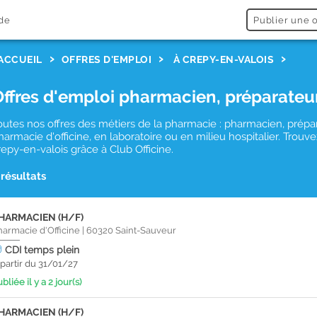
de
Publier une o
ACCUEIL
OFFRES D'EMPLOI
À CREPY-EN-VALOIS
Offres d'emploi pharmacien, préparateu
outes nos offres des métiers de la pharmacie : pharmacien, prépa
harmacie d'officine, en laboratoire ou en milieu hospitalier. Tro
repy-en-valois grâce à Club Officine.
 résultats
HARMACIEN (H/F)
harmacie d'Officine
|
60320
Saint-Sauveur
CDI
temps plein
 partir du 31/01/27
bliée il y a 2 jour(s)
HARMACIEN (H/F)