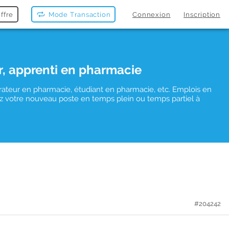
ffre
Mode Transaction
Connexion
Inscription
r, apprenti en pharmacie
rateur en pharmacie, étudiant en pharmacie, etc. Emplois en
uvez votre nouveau poste en temps plein ou temps partiel à
#204242