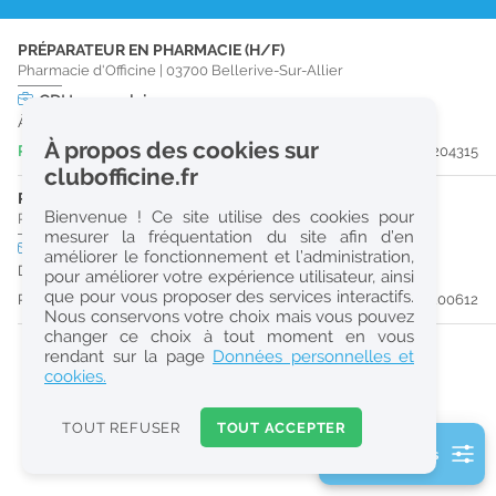
r
PRÉPARATEUR EN PHARMACIE (H/F)
e
Pharmacie d'Officine
|
03700
Bellerive-Sur-Allier
c
CDI
temps plein
À partir du 30/09/26
h
À propos des cookies sur
Publiée il y a 3 jour(s)
#204315
e
clubofficine.fr
r
PRÉPARATEUR EN PHARMACIE (H/F)
Bienvenue ! Ce site utilise des cookies pour
Pharmacie d'Officine
|
03150
Saint-Gérand-Le-Puy
c
mesurer la fréquentation du site afin d’en
CDD
temps plein
Logement
améliorer le fonctionnement et l’administration,
h
Du 13/09/26 au 31/03/27
pour améliorer votre expérience utilisateur, ainsi
e
que pour vous proposer des services interactifs.
Publiée il y a 53 jour(s)
#200612
Nous conservons votre choix mais vous pouvez
changer ce choix à tout moment en vous
Réinitialiser
rendant sur la page
Données personnelles et
cookies.
2
0
TOUT REFUSER
TOUT ACCEPTER
k
2 filtre(s) actifs
m
Consulter les offres de la France d'outre-mer