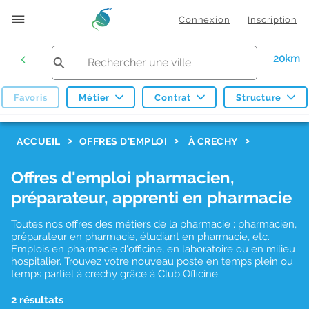
Connexion
Inscription
20km
Favoris
Métier
Contrat
Structure
F
ACCUEIL
OFFRES D'EMPLOI
À CRECHY
i
Offres d'emploi pharmacien,
l
préparateur, apprenti en pharmacie
t
r
Toutes nos offres des métiers de la pharmacie : pharmacien,
préparateur en pharmacie, étudiant en pharmacie, etc.
e
Emplois en pharmacie d'officine, en laboratoire ou en milieu
hospitalier. Trouvez votre nouveau poste en temps plein ou
s
temps partiel à crechy grâce à Club Officine.
d
2 résultats
e