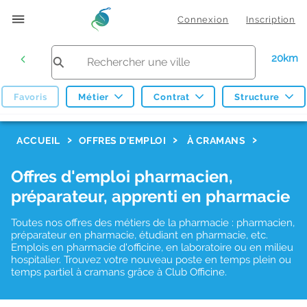
Connexion
Inscription
20km
Favoris
Métier
Contrat
Structure
F
ACCUEIL
OFFRES D'EMPLOI
À CRAMANS
i
Offres d'emploi pharmacien,
l
préparateur, apprenti en pharmacie
t
r
Toutes nos offres des métiers de la pharmacie : pharmacien,
préparateur en pharmacie, étudiant en pharmacie, etc.
e
Emplois en pharmacie d'officine, en laboratoire ou en milieu
hospitalier. Trouvez votre nouveau poste en temps plein ou
s
temps partiel à cramans grâce à Club Officine.
d
e