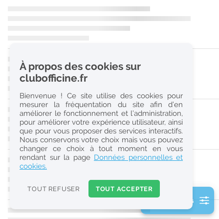
r
e
c
h
À propos des cookies sur
e
clubofficine.fr
r
Bienvenue ! Ce site utilise des cookies pour
c
mesurer la fréquentation du site afin d’en
améliorer le fonctionnement et l’administration,
h
pour améliorer votre expérience utilisateur, ainsi
e
que pour vous proposer des services interactifs.
Nous conservons votre choix mais vous pouvez
changer ce choix à tout moment en vous
Réinitialiser
rendant sur la page
Données personnelles et
cookies.
2
0
TOUT REFUSER
TOUT ACCEPTER
k
2 filtre(s) actifs
m
Consulter les offres de la France d'outre-mer