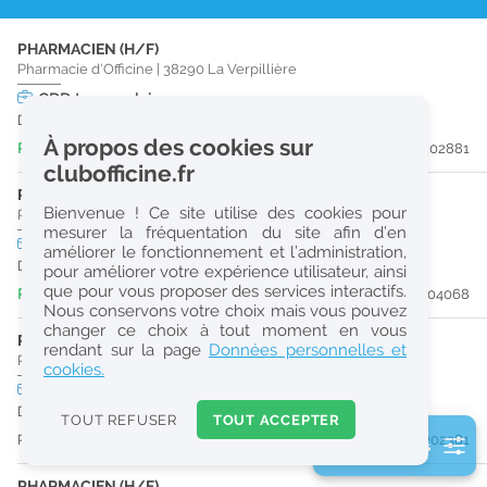
r
PHARMACIEN (H/F)
e
Pharmacie d'Officine
|
38290
La Verpillière
c
CDD
temps plein
Du 30/08/26 au 30/12/26
h
À propos des cookies sur
Publiée il y a 4 jour(s)
#202881
e
clubofficine.fr
r
PRÉPARATEUR EN PHARMACIE (H/F)
Bienvenue ! Ce site utilise des cookies pour
Pharmacie d'Officine
|
38440
Saint-Jean-De-Bournay
c
mesurer la fréquentation du site afin d’en
CDI
temps plein
améliorer le fonctionnement et l’administration,
h
Dès que possible
pour améliorer votre expérience utilisateur, ainsi
e
que pour vous proposer des services interactifs.
Publiée il y a 7 jour(s)
#204068
Nous conservons votre choix mais vous pouvez
changer ce choix à tout moment en vous
PHARMACIEN (H/F)
Réinitialiser
rendant sur la page
Données personnelles et
Pharmacie d'Officine
|
38080
L'Isle-D'Abeau
cookies.
CDI
temps plein
2
URGENT
Dès que possible
0
TOUT REFUSER
TOUT ACCEPTER
k
Publiée il y a 11 jour(s)
#202381
2 filtre(s) actifs
m
Consulter les offres de la France d'outre-mer
PHARMACIEN (H/F)