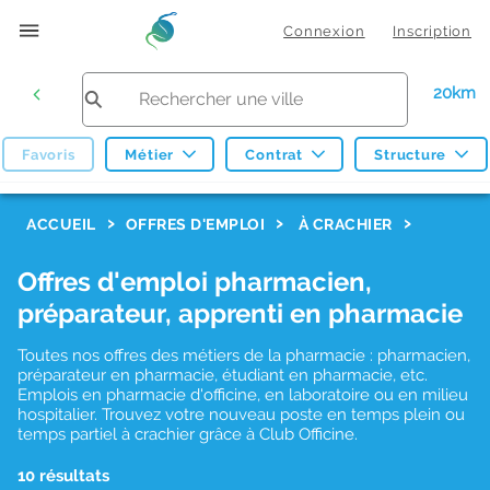
Connexion
Inscription
20km
Favoris
Métier
Contrat
Structure
F
ACCUEIL
OFFRES D'EMPLOI
À CRACHIER
i
Offres d'emploi pharmacien,
l
préparateur, apprenti en pharmacie
t
r
Toutes nos offres des métiers de la pharmacie : pharmacien,
préparateur en pharmacie, étudiant en pharmacie, etc.
e
Emplois en pharmacie d'officine, en laboratoire ou en milieu
hospitalier. Trouvez votre nouveau poste en temps plein ou
s
temps partiel à crachier grâce à Club Officine.
d
10 résultats
e