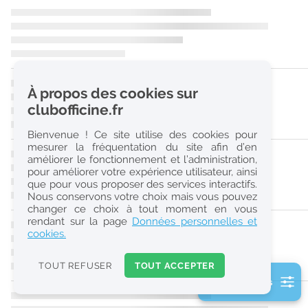
r
e
c
h
À propos des cookies sur
e
clubofficine.fr
r
Bienvenue ! Ce site utilise des cookies pour
c
mesurer la fréquentation du site afin d’en
améliorer le fonctionnement et l’administration,
h
pour améliorer votre expérience utilisateur, ainsi
e
que pour vous proposer des services interactifs.
Nous conservons votre choix mais vous pouvez
changer ce choix à tout moment en vous
Réinitialiser
rendant sur la page
Données personnelles et
cookies.
2
0
TOUT REFUSER
TOUT ACCEPTER
k
2 filtre(s) actifs
m
Consulter les offres de la France d'outre-mer