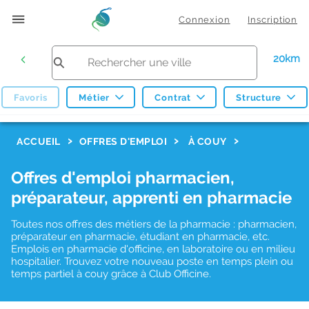
Connexion
Inscription
20km
Favoris
Métier
Contrat
Structure
F
ACCUEIL
OFFRES D'EMPLOI
À COUY
i
Offres d'emploi pharmacien,
l
préparateur, apprenti en pharmacie
t
r
Toutes nos offres des métiers de la pharmacie : pharmacien,
préparateur en pharmacie, étudiant en pharmacie, etc.
e
Emplois en pharmacie d'officine, en laboratoire ou en milieu
hospitalier. Trouvez votre nouveau poste en temps plein ou
s
temps partiel à couy grâce à Club Officine.
d
e