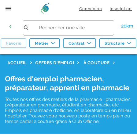
Connexion
Inscription
20km
Favoris
Métier
Contrat
Structure
F
ACCUEIL
OFFRES D'EMPLOI
À COUTURE
i
Offres d'emploi pharmacien,
l
préparateur, apprenti en pharmacie
t
r
Toutes nos offres des métiers de la pharmacie : pharmacien,
préparateur en pharmacie, étudiant en pharmacie, etc.
e
Emplois en pharmacie d'officine, en laboratoire ou en milieu
hospitalier. Trouvez votre nouveau poste en temps plein ou
s
temps partiel à couture grâce à Club Officine.
d
e