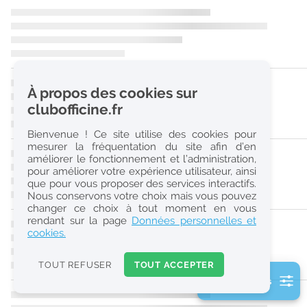
r
e
c
h
À propos des cookies sur
e
clubofficine.fr
r
Bienvenue ! Ce site utilise des cookies pour
c
mesurer la fréquentation du site afin d’en
améliorer le fonctionnement et l’administration,
h
pour améliorer votre expérience utilisateur, ainsi
e
que pour vous proposer des services interactifs.
Nous conservons votre choix mais vous pouvez
changer ce choix à tout moment en vous
Réinitialiser
rendant sur la page
Données personnelles et
cookies.
2
0
TOUT REFUSER
TOUT ACCEPTER
k
2 filtre(s) actifs
m
Consulter les offres de la France d'outre-mer