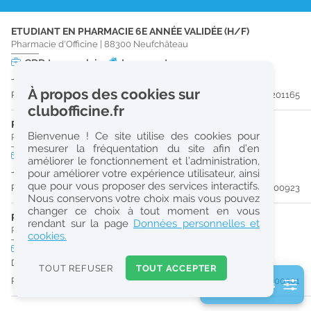
r
ETUDIANT EN PHARMACIE 6E ANNÉE VALIDÉE (H/F)
e
Pharmacie d'Officine
|
88300
Neufchâteau
c
CDD
temps plein
Logement
Jusqu'au 27/10/26
h
À propos des cookies sur
Publiée il y a 45 jour(s)
#201165
e
clubofficine.fr
r
PHARMACIEN (H/F)
Bienvenue ! Ce site utilise des cookies pour
Pharmacie d'Officine
|
88300
Neufchâteau
c
mesurer la fréquentation du site afin d’en
CDD
temps plein
Logement
améliorer le fonctionnement et l’administration,
h
Jusqu'au 30/12/26
pour améliorer votre expérience utilisateur, ainsi
e
que pour vous proposer des services interactifs.
Publiée il y a 47 jour(s)
#200923
Nous conservons votre choix mais vous pouvez
changer ce choix à tout moment en vous
PRÉPARATEUR EN PHARMACIE (H/F)
Réinitialiser
rendant sur la page
Données personnelles et
Pharmacie d'Officine
|
88300
Neufchâteau
cookies.
CDI
temps plein
2
Dès que possible
0
TOUT REFUSER
TOUT ACCEPTER
k
Publiée il y a 54 jour(s)
#200301
2 filtre(s) actifs
m
Consulter les offres de la France d'outre-mer