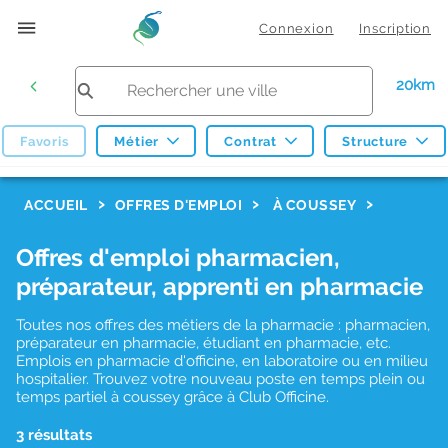
Connexion
Inscription
20km
Favoris
Métier
Contrat
Structure
F
ACCUEIL
OFFRES D'EMPLOI
À COUSSEY
i
Offres d'emploi pharmacien,
l
préparateur, apprenti en pharmacie
t
r
Toutes nos offres des métiers de la pharmacie : pharmacien,
préparateur en pharmacie, étudiant en pharmacie, etc.
e
Emplois en pharmacie d'officine, en laboratoire ou en milieu
hospitalier. Trouvez votre nouveau poste en temps plein ou
s
temps partiel à coussey grâce à Club Officine.
d
3 résultats
e