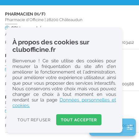
r
PHARMACIEN (H/F)
e
Pharmacie d'Officine
|
28200
Châteaudun
c
CDI
temps plein
À partir du 29/08/26
h
À propos des cookies sur
Publiée il y a 16 jour(s)
#203412
e
clubofficine.fr
r
PRÉPARATEUR EN PHARMACIE (H/F)
Bienvenue ! Ce site utilise des cookies pour
Pharmacie d'Officine
|
28200
Châteaudun
c
mesurer la fréquentation du site afin d’en
CDI
temps plein
améliorer le fonctionnement et l’administration,
h
À partir du 31/08/26
pour améliorer votre expérience utilisateur, ainsi
e
que pour vous proposer des services interactifs.
Publiée il y a 53 jour(s)
#200588
Nous conservons votre choix mais vous pouvez
changer ce choix à tout moment en vous
PRÉPARATEUR EN PHARMACIE (H/F)
Réinitialiser
rendant sur la page
Données personnelles et
Pharmacie d'Officine
|
28200
Châteaudun
cookies.
CDI
temps plein
2
À partir du 30/08/26
0
TOUT REFUSER
TOUT ACCEPTER
k
Publiée il y a 60 jour(s)
#200044
2 filtre(s) actifs
m
Consulter les offres de la France d'outre-mer