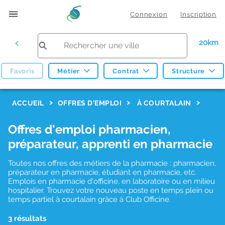
Connexion
Inscription
20km
Favoris
Métier
Contrat
Structure
F
ACCUEIL
OFFRES D'EMPLOI
À COURTALAIN
i
Offres d'emploi pharmacien,
l
préparateur, apprenti en pharmacie
t
r
Toutes nos offres des métiers de la pharmacie : pharmacien,
préparateur en pharmacie, étudiant en pharmacie, etc.
e
Emplois en pharmacie d'officine, en laboratoire ou en milieu
hospitalier. Trouvez votre nouveau poste en temps plein ou
s
temps partiel à courtalain grâce à Club Officine.
d
3 résultats
e