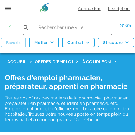
Connexion
Inscription
20km
Favoris
Métier
Contrat
Structure
F
ACCUEIL
OFFRES D'EMPLOI
À COURLEON
i
Offres d'emploi pharmacien,
l
préparateur, apprenti en pharmacie
t
r
Toutes nos offres des métiers de la pharmacie : pharmacien,
préparateur en pharmacie, étudiant en pharmacie, etc.
e
Emplois en pharmacie d'officine, en laboratoire ou en milieu
hospitalier. Trouvez votre nouveau poste en temps plein ou
s
temps partiel à courleon grâce à Club Officine.
d
e