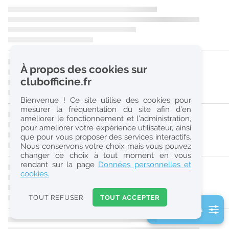
r
e
c
h
À propos des cookies sur
e
clubofficine.fr
r
Bienvenue ! Ce site utilise des cookies pour
c
mesurer la fréquentation du site afin d’en
améliorer le fonctionnement et l’administration,
h
pour améliorer votre expérience utilisateur, ainsi
e
que pour vous proposer des services interactifs.
Nous conservons votre choix mais vous pouvez
changer ce choix à tout moment en vous
Réinitialiser
rendant sur la page
Données personnelles et
cookies.
2
0
TOUT REFUSER
TOUT ACCEPTER
k
2 filtre(s) actifs
m
Consulter les offres de la France d'outre-mer