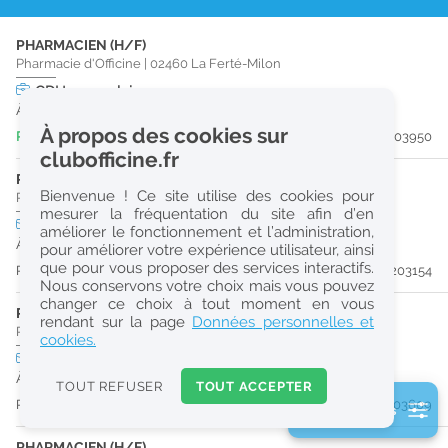
r
PHARMACIEN (H/F)
e
Pharmacie d'Officine
|
02460
La Ferté-Milon
c
CDI
temps plein
À partir du 06/10/26
h
À propos des cookies sur
Publiée il y a 7 jour(s)
#203950
e
clubofficine.fr
r
PRÉPARATEUR EN PHARMACIE (H/F)
Bienvenue ! Ce site utilise des cookies pour
Pharmacie d'Officine
|
02400
Château-Thierry
c
mesurer la fréquentation du site afin d’en
CDI
temps plein
améliorer le fonctionnement et l’administration,
h
À partir du 30/08/26
pour améliorer votre expérience utilisateur, ainsi
e
que pour vous proposer des services interactifs.
Publiée il y a 10 jour(s)
#203154
Nous conservons votre choix mais vous pouvez
changer ce choix à tout moment en vous
PHARMACIEN (H/F)
Réinitialiser
rendant sur la page
Données personnelles et
Pharmacie d'Officine
|
02310
Nogent-L'Artaud
cookies.
CDI
temps plein
2
À partir du 30/08/26
0
TOUT REFUSER
TOUT ACCEPTER
k
Publiée il y a 11 jour(s)
#203609
2 filtre(s) actifs
m
Consulter les offres de la France d'outre-mer
PHARMACIEN (H/F)