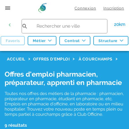
Connexion
Inscription
20km
Favoris
Métier
Contrat
Structure
F
ACCUEIL
OFFRES D'EMPLOI
À COURCHAMPS
i
Offres d'emploi pharmacien,
l
préparateur, apprenti en pharmacie
t
r
Toutes nos offres des métiers de la pharmacie : pharmacien,
préparateur en pharmacie, étudiant en pharmacie, etc.
e
Emplois en pharmacie d'officine, en laboratoire ou en milieu
hospitalier. Trouvez votre nouveau poste en temps plein ou
s
temps partiel à courchamps grâce à Club Officine.
d
9 résultats
e