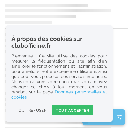
r
e
c
h
À propos des cookies sur
e
clubofficine.fr
r
Bienvenue ! Ce site utilise des cookies pour
c
mesurer la fréquentation du site afin d’en
améliorer le fonctionnement et l’administration,
h
pour améliorer votre expérience utilisateur, ainsi
e
que pour vous proposer des services interactifs.
Nous conservons votre choix mais vous pouvez
changer ce choix à tout moment en vous
Réinitialiser
rendant sur la page
Données personnelles et
cookies.
2
0
TOUT REFUSER
TOUT ACCEPTER
k
2 filtre(s) actifs
m
Consulter les offres de la France d'outre-mer