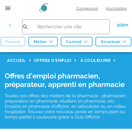
Connexion
Inscription
20km
Favoris
Métier
Contrat
Structure
F
ACCUEIL
OFFRES D'EMPLOI
À COULEUVRE
i
Offres d'emploi pharmacien,
l
préparateur, apprenti en pharmacie
t
r
Toutes nos offres des métiers de la pharmacie : pharmacien,
préparateur en pharmacie, étudiant en pharmacie, etc.
e
Emplois en pharmacie d'officine, en laboratoire ou en milieu
hospitalier. Trouvez votre nouveau poste en temps plein ou
s
temps partiel à couleuvre grâce à Club Officine.
d
e