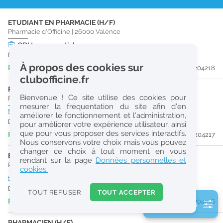
r
ETUDIANT EN PHARMACIE (H/F)
e
Pharmacie d'Officine
|
26000
Valence
c
CDI
temps partiel
Dès que possible
h
À propos des cookies sur
Publiée il y a 2 jour(s)
#204218
e
clubofficine.fr
r
PRÉPARATEUR EN PHARMACIE (H/F)
Bienvenue ! Ce site utilise des cookies pour
Pharmacie d'Officine
|
26000
Valence
c
mesurer la fréquentation du site afin d’en
CDI
temps plein
améliorer le fonctionnement et l’administration,
h
Dès que possible
pour améliorer votre expérience utilisateur, ainsi
e
que pour vous proposer des services interactifs.
Publiée il y a 2 jour(s)
#204217
Nous conservons votre choix mais vous pouvez
changer ce choix à tout moment en vous
ETUDIANT EN PHARMACIE (H/F)
Réinitialiser
rendant sur la page
Données personnelles et
Pharmacie d'Officine
|
26000
Valence
cookies.
CDI
temps plein
2
Dès que possible
0
TOUT REFUSER
TOUT ACCEPTER
k
Publiée il y a 2 jour(s)
#204216
2 filtre(s) actifs
m
Consulter les offres de la France d'outre-mer
PHARMACIEN (H/F)