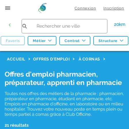
Connexion
Inscription
20km
Favoris
Métier
Contrat
Structure
F
ACCUEIL
OFFRES D'EMPLOI
À CORNAS
i
Offres d'emploi pharmacien,
l
préparateur, apprenti en pharmacie
t
r
Toutes nos offres des métiers de la pharmacie : pharmacien,
préparateur en pharmacie, étudiant en pharmacie, etc.
e
Emplois en pharmacie d'officine, en laboratoire ou en milieu
hospitalier. Trouvez votre nouveau poste en temps plein ou
s
temps partiel à cornas grâce à Club Officine.
d
21 résultats
e