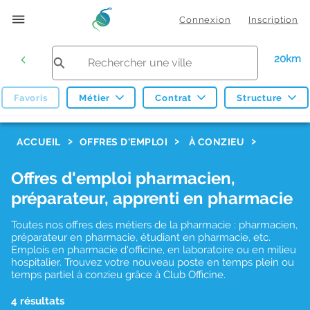
Connexion
Inscription
20km
Favoris
Métier
Contrat
Structure
F
ACCUEIL
OFFRES D'EMPLOI
À CONZIEU
i
Offres d'emploi pharmacien,
l
préparateur, apprenti en pharmacie
t
r
Toutes nos offres des métiers de la pharmacie : pharmacien,
préparateur en pharmacie, étudiant en pharmacie, etc.
e
Emplois en pharmacie d'officine, en laboratoire ou en milieu
hospitalier. Trouvez votre nouveau poste en temps plein ou
s
temps partiel à conzieu grâce à Club Officine.
d
4 résultats
e