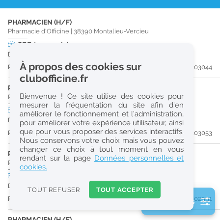
r
PHARMACIEN (H/F)
e
Pharmacie d'Officine
|
38390
Montalieu-Vercieu
c
CDD
temps plein
Du 31/08/26 au 28/02/27
h
À propos des cookies sur
Publiée il y a 19 jour(s)
#203044
e
clubofficine.fr
r
PHARMACIEN (H/F)
Bienvenue ! Ce site utilise des cookies pour
Pharmacie d'Officine
|
01470
Serrières-De-Briord
c
mesurer la fréquentation du site afin d’en
CDD
temps plein
Logement
améliorer le fonctionnement et l’administration,
h
Du 27/12/26 au 02/01/27
pour améliorer votre expérience utilisateur, ainsi
e
que pour vous proposer des services interactifs.
Publiée il y a 20 jour(s)
#203053
Nous conservons votre choix mais vous pouvez
changer ce choix à tout moment en vous
PHARMACIEN (H/F)
Réinitialiser
rendant sur la page
Données personnelles et
Pharmacie d'Officine
|
01470
Serrières-De-Briord
cookies.
CDD
temps plein
Logement
2
Du 31/05/27 au 29/08/27
0
TOUT REFUSER
TOUT ACCEPTER
k
Publiée il y a 21 jour(s)
#202991
2 filtre(s) actifs
m
Consulter les offres de la France d'outre-mer
PHARMACIEN (H/F)