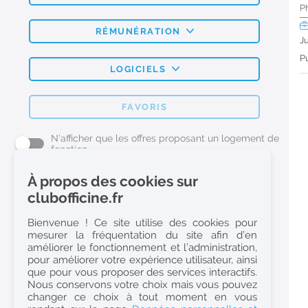
P
RÉMUNÉRATION
J
Pu
LOGICIELS
FAVORIS
N'afficher que les offres proposant un logement de
fonction
À propos des cookies sur
L'emploi Pharmacie par métier
clubofficine.fr
Pharmacien (H/F)
Bienvenue ! Ce site utilise des cookies pour
mesurer la fréquentation du site afin d’en
Préparateur en Pharmacie (H/F)
améliorer le fonctionnement et l’administration,
Etudiant en Pharmacie (H/F)
pour améliorer votre expérience utilisateur, ainsi
que pour vous proposer des services interactifs.
Etudiant en Pharmacie 6e année validée (H/F)
Nous conservons votre choix mais vous pouvez
Conseiller Dermo Cosmetique - Esthéticienne (H/F)
changer ce choix à tout moment en vous