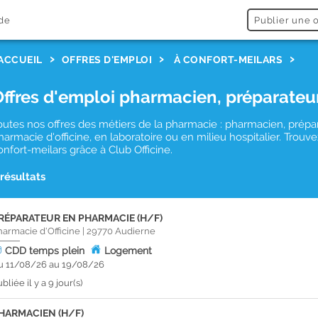
de
Publier une o
ACCUEIL
OFFRES D'EMPLOI
À CONFORT-MEILARS
Offres d'emploi pharmacien, préparateu
outes nos offres des métiers de la pharmacie : pharmacien, prépa
harmacie d'officine, en laboratoire ou en milieu hospitalier. Tro
onfort-meilars grâce à Club Officine.
 résultats
RÉPARATEUR EN PHARMACIE (H/F)
harmacie d'Officine
|
29770
Audierne
CDD
temps plein
Logement
u 11/08/26 au 19/08/26
bliée il y a 9 jour(s)
HARMACIEN (H/F)