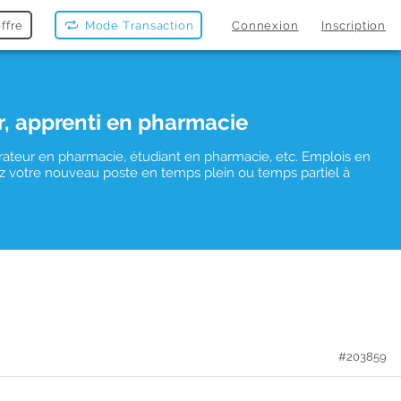
ffre
Mode Transaction
Connexion
Inscription
r, apprenti en pharmacie
rateur en pharmacie, étudiant en pharmacie, etc. Emplois en
uvez votre nouveau poste en temps plein ou temps partiel à
#203859