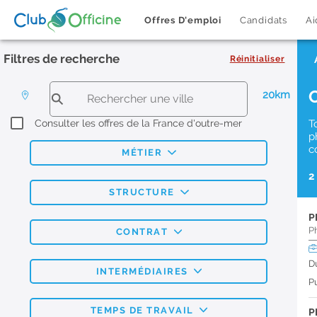
Offres D'emploi
Candidats
Ai
Filtres de recherche
Réinitialiser
20km
Consulter les offres de la France d'outre-mer
T
p
c
MÉTIER
2
STRUCTURE
P
P
CONTRAT
D
INTERMÉDIAIRES
Pu
TEMPS DE TRAVAIL
P