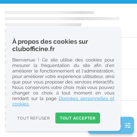
r
e
c
h
À propos des cookies sur
e
clubofficine.fr
r
Bienvenue ! Ce site utilise des cookies pour
c
mesurer la fréquentation du site afin d’en
améliorer le fonctionnement et l’administration,
h
pour améliorer votre expérience utilisateur, ainsi
e
que pour vous proposer des services interactifs.
Nous conservons votre choix mais vous pouvez
changer ce choix à tout moment en vous
Réinitialiser
rendant sur la page
Données personnelles et
cookies.
2
0
TOUT REFUSER
TOUT ACCEPTER
k
2 filtre(s) actifs
m
Consulter les offres de la France d'outre-mer