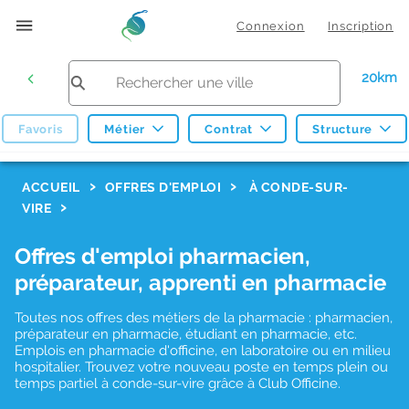
Connexion
Inscription
20km
Favoris
Métier
Contrat
Structure
F
ACCUEIL
OFFRES D'EMPLOI
À CONDE-SUR-
VIRE
i
l
Offres d'emploi pharmacien,
t
préparateur, apprenti en pharmacie
r
Toutes nos offres des métiers de la pharmacie : pharmacien,
e
préparateur en pharmacie, étudiant en pharmacie, etc.
s
Emplois en pharmacie d'officine, en laboratoire ou en milieu
hospitalier. Trouvez votre nouveau poste en temps plein ou
d
temps partiel à conde-sur-vire grâce à Club Officine.
e