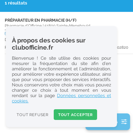
1 résultats
r
e
PRÉPARATEUR EN PHARMACIE (H/F)
c
Pharmacie d'Officine
|
51800
Sainte-Menehould
h
CDI
temps plein
À propos des cookies sur
Dès que possible
e
clubofficine.fr
Publiée il y a 22 jour(s)
#202820
r
Bienvenue ! Ce site utilise des cookies pour
c
mesurer la fréquentation du site afin d’en
améliorer le fonctionnement et l’administration,
h
pour améliorer votre expérience utilisateur, ainsi
e
que pour vous proposer des services interactifs.
Nous conservons votre choix mais vous pouvez
changer ce choix à tout moment en vous
Réinitialiser
rendant sur la page
Données personnelles et
cookies.
2
0
TOUT REFUSER
TOUT ACCEPTER
k
2 filtre(s) actifs
m
Consulter les offres de la France d'outre-mer