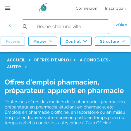
Connexion
Inscription
20km
Favoris
Métier
Contrat
Structure
F
ACCUEIL
OFFRES D'EMPLOI
À CONDE-LES-
AUTRY
i
l
Offres d'emploi pharmacien,
t
préparateur, apprenti en pharmacie
r
Toutes nos offres des métiers de la pharmacie : pharmacien,
e
préparateur en pharmacie, étudiant en pharmacie, etc.
s
Emplois en pharmacie d'officine, en laboratoire ou en milieu
hospitalier. Trouvez votre nouveau poste en temps plein ou
d
temps partiel à conde-les-autry grâce à Club Officine.
e