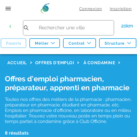
Connexion
Inscription
20km
Favoris
Métier
Contrat
Structure
F
ACCUEIL
OFFRES D'EMPLOI
À CONDAMINE
i
Offres d'emploi pharmacien,
l
préparateur, apprenti en pharmacie
t
r
Toutes nos offres des métiers de la pharmacie : pharmacien,
préparateur en pharmacie, étudiant en pharmacie, etc.
e
Emplois en pharmacie d'officine, en laboratoire ou en milieu
hospitalier. Trouvez votre nouveau poste en temps plein ou
s
temps partiel à condamine grâce à Club Officine.
d
8 résultats
e