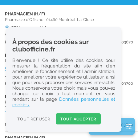
r
PHARMACIEN (H/F)
e
Pharmacie d'Officine
|
01460
Montréal-La-Cluse
c
CDI
temps partiel
À partir du 29/08/26
h
À propos des cookies sur
Publiée il y a 8 jour(s)
#203670
e
clubofficine.fr
r
PRÉPARATEUR EN PHARMACIE (H/F)
Bienvenue ! Ce site utilise des cookies pour
Pharmacie d'Officine
|
01460
Montréal-La-Cluse
c
mesurer la fréquentation du site afin d’en
CDD
temps plein
améliorer le fonctionnement et l’administration,
h
Jusqu'au 08/01/27
pour améliorer votre expérience utilisateur, ainsi
e
que pour vous proposer des services interactifs.
Publiée il y a 8 jour(s)
#203700
Nous conservons votre choix mais vous pouvez
changer ce choix à tout moment en vous
PRÉPARATEUR EN PHARMACIE (H/F)
Réinitialiser
rendant sur la page
Données personnelles et
Pharmacie d'Officine
|
01460
Montréal-La-Cluse
cookies.
CDD
temps plein
2
Jusqu'au 09/01/27
0
TOUT REFUSER
TOUT ACCEPTER
k
Publiée il y a 8 jour(s)
#203699
2 filtre(s) actifs
m
Consulter les offres de la France d'outre-mer
PHARMACIEN (H/F)