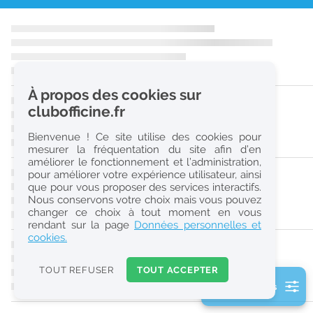
r
e
c
h
À propos des cookies sur
e
clubofficine.fr
r
Bienvenue ! Ce site utilise des cookies pour
c
mesurer la fréquentation du site afin d’en
améliorer le fonctionnement et l’administration,
h
pour améliorer votre expérience utilisateur, ainsi
e
que pour vous proposer des services interactifs.
Nous conservons votre choix mais vous pouvez
changer ce choix à tout moment en vous
Réinitialiser
rendant sur la page
Données personnelles et
cookies.
2
0
TOUT REFUSER
TOUT ACCEPTER
k
2 filtre(s) actifs
m
Consulter les offres de la France d'outre-mer