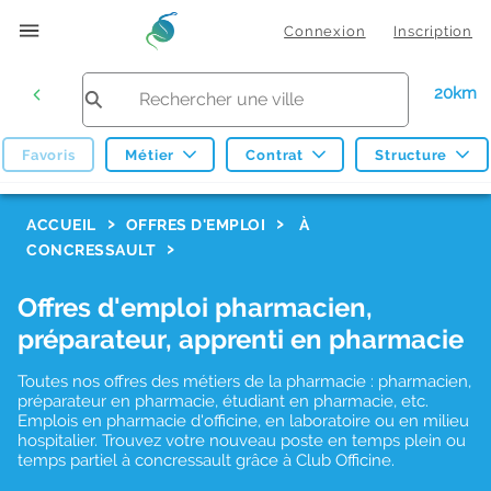
Connexion
Inscription
20km
Favoris
Métier
Contrat
Structure
F
ACCUEIL
OFFRES D'EMPLOI
À
CONCRESSAULT
i
l
Offres d'emploi pharmacien,
t
préparateur, apprenti en pharmacie
r
Toutes nos offres des métiers de la pharmacie : pharmacien,
e
préparateur en pharmacie, étudiant en pharmacie, etc.
s
Emplois en pharmacie d'officine, en laboratoire ou en milieu
hospitalier. Trouvez votre nouveau poste en temps plein ou
d
temps partiel à concressault grâce à Club Officine.
e