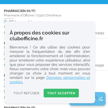
r
PHARMACIEN (H/F)
e
Pharmacie d'Officine
|
73310
Chindrieux
c
CDI
temps plein
À partir du 01/11/26
h
À propos des cookies sur
Publiée il y a 6 heure(s)
#204393
e
clubofficine.fr
r
PRÉPARATEUR EN PHARMACIE (H/F)
Bienvenue ! Ce site utilise des cookies pour
Pharmacie d'Officine
|
73310
Chindrieux
c
mesurer la fréquentation du site afin d’en
CDI
temps plein
améliorer le fonctionnement et l’administration,
h
À partir du 28/09/26
pour améliorer votre expérience utilisateur, ainsi
e
que pour vous proposer des services interactifs.
Publiée il y a 6 heure(s)
#204392
Nous conservons votre choix mais vous pouvez
changer ce choix à tout moment en vous
PHARMACIEN (H/F)
Réinitialiser
rendant sur la page
Données personnelles et
Pharmacie d'Officine
|
38390
Montalieu-Vercieu
cookies.
CDD
temps plein
2
Du 31/08/26 au 28/02/27
0
TOUT REFUSER
TOUT ACCEPTER
k
Publiée il y a 19 jour(s)
#203044
2 filtre(s) actifs
m
Consulter les offres de la France d'outre-mer
PHARMACIEN (H/F)