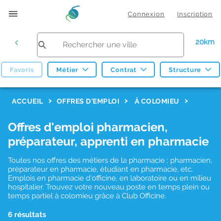
Connexion
Inscription
20km
Favoris
Métier
Contrat
Structure
F
ACCUEIL
OFFRES D'EMPLOI
À COLOMIEU
i
Offres d'emploi pharmacien,
l
préparateur, apprenti en pharmacie
t
r
Toutes nos offres des métiers de la pharmacie : pharmacien,
préparateur en pharmacie, étudiant en pharmacie, etc.
e
Emplois en pharmacie d'officine, en laboratoire ou en milieu
hospitalier. Trouvez votre nouveau poste en temps plein ou
s
temps partiel à colomieu grâce à Club Officine.
d
6 résultats
e