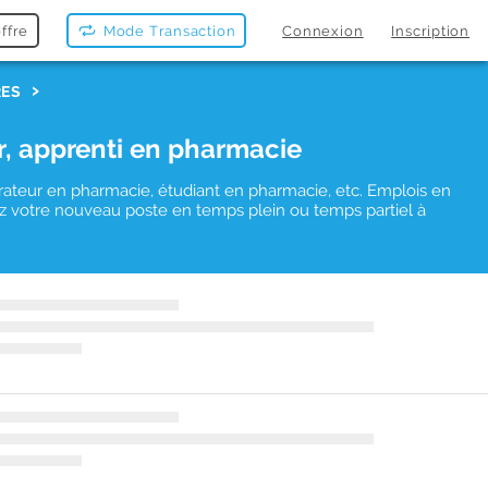
ffre
Mode Transaction
Connexion
Inscription
RES
r, apprenti en pharmacie
rateur en pharmacie, étudiant en pharmacie, etc. Emplois en
uvez votre nouveau poste en temps plein ou temps partiel à