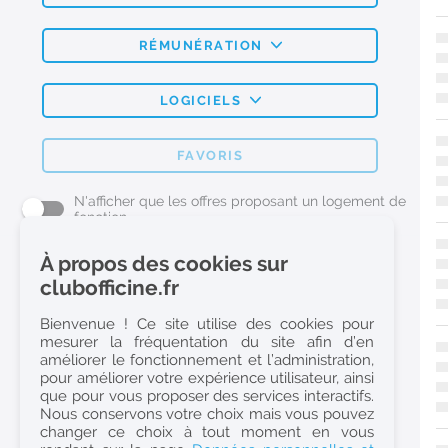
RÉMUNÉRATION
LOGICIELS
FAVORIS
N'afficher que les offres proposant un logement de
fonction
À propos des cookies sur
L'emploi Pharmacie par métier
clubofficine.fr
Pharmacien (H/F)
Bienvenue ! Ce site utilise des cookies pour
mesurer la fréquentation du site afin d’en
Préparateur en Pharmacie (H/F)
améliorer le fonctionnement et l’administration,
Etudiant en Pharmacie (H/F)
pour améliorer votre expérience utilisateur, ainsi
que pour vous proposer des services interactifs.
Etudiant en Pharmacie 6e année validée (H/F)
Nous conservons votre choix mais vous pouvez
Conseiller Dermo Cosmetique - Esthéticienne (H/F)
changer ce choix à tout moment en vous