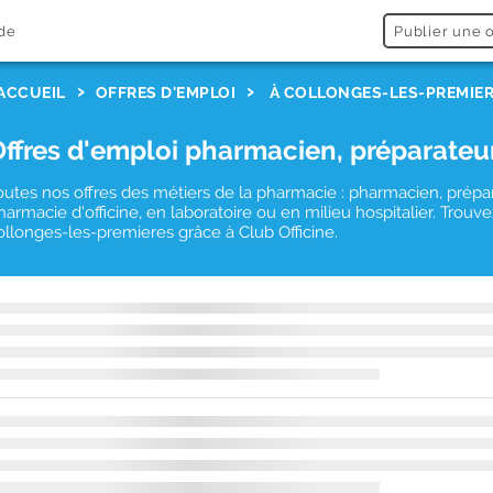
de
Publier une o
ACCUEIL
OFFRES D'EMPLOI
À COLLONGES-LES-PREMIE
Offres d'emploi pharmacien, préparateu
outes nos offres des métiers de la pharmacie : pharmacien, prépa
harmacie d'officine, en laboratoire ou en milieu hospitalier. Tro
ollonges-les-premieres grâce à Club Officine.