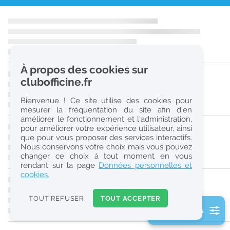
r
e
c
h
À propos des cookies sur
e
clubofficine.fr
r
Bienvenue ! Ce site utilise des cookies pour
c
mesurer la fréquentation du site afin d’en
améliorer le fonctionnement et l’administration,
h
pour améliorer votre expérience utilisateur, ainsi
e
que pour vous proposer des services interactifs.
Nous conservons votre choix mais vous pouvez
changer ce choix à tout moment en vous
Réinitialiser
rendant sur la page
Données personnelles et
cookies.
2
0
TOUT REFUSER
TOUT ACCEPTER
k
2 filtre(s) actifs
m
Consulter les offres de la France d'outre-mer