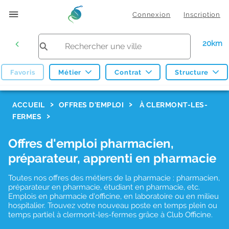
Connexion
Inscription
20km
Favoris
Métier
Contrat
Structure
F
ACCUEIL
OFFRES D'EMPLOI
À CLERMONT-LES-
FERMES
i
l
Offres d'emploi pharmacien,
t
préparateur, apprenti en pharmacie
r
Toutes nos offres des métiers de la pharmacie : pharmacien,
e
préparateur en pharmacie, étudiant en pharmacie, etc.
s
Emplois en pharmacie d'officine, en laboratoire ou en milieu
hospitalier. Trouvez votre nouveau poste en temps plein ou
d
temps partiel à clermont-les-fermes grâce à Club Officine.
e