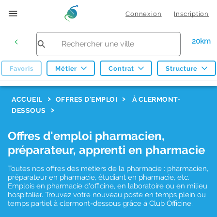
Connexion
Inscription
20km
Favoris
Métier
Contrat
Structure
F
ACCUEIL
OFFRES D'EMPLOI
À CLERMONT-
DESSOUS
i
l
Offres d'emploi pharmacien,
t
préparateur, apprenti en pharmacie
r
Toutes nos offres des métiers de la pharmacie : pharmacien,
e
préparateur en pharmacie, étudiant en pharmacie, etc.
s
Emplois en pharmacie d'officine, en laboratoire ou en milieu
hospitalier. Trouvez votre nouveau poste en temps plein ou
d
temps partiel à clermont-dessous grâce à Club Officine.
e