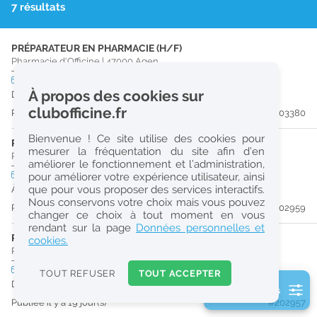
7 résultats
r
e
PRÉPARATEUR EN PHARMACIE (H/F)
c
Pharmacie d'Officine
|
47000
Agen
h
CDI
temps plein
Pro
À propos des cookies sur
Dès que possible
e
clubofficine.fr
Publiée il y a 13 jour(s)
#203380
r
Bienvenue ! Ce site utilise des cookies pour
c
PHARMACIEN (H/F)
mesurer la fréquentation du site afin d’en
Pharmacie d'Officine
|
47310
Sérignac-Sur-Garonne
améliorer le fonctionnement et l’administration,
h
CDI
temps plein
pour améliorer votre expérience utilisateur, ainsi
e
que pour vous proposer des services interactifs.
À partir du 30/09/26
Nous conservons votre choix mais vous pouvez
Publiée il y a 19 jour(s)
#202959
changer ce choix à tout moment en vous
Réinitialiser
rendant sur la page
Données personnelles et
PHARMACIEN (H/F)
cookies.
Pharmacie d'Officine
|
47310
Sérignac-Sur-Garonne
2
0
CDD
temps partiel
TOUT REFUSER
TOUT ACCEPTER
k
Du 30/09/26 au 30/12/26
2 filtre(s) actifs
m
Publiée il y a 19 jour(s)
#202957
Consulter les offres de la France d'outre-mer